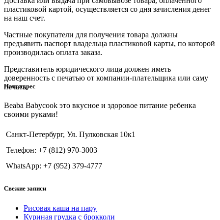
Доставка или выдача при самовывозе товара, оплаченного
пластиковой картой, осуществляется со дня зачисления денег
на наш счет.
Частные покупатели для получения товара должны
предъявить паспорт владельца пластиковой карты, по которой
производилась оплата заказа.
Представитель юридического лица должен иметь
доверенность с печатью от компании-плательщика или саму
печать.
Наш адрес
Beaba Babycook это вкусное и здоровое питание ребенка
своими руками!
Санкт-Петербург, Ул. Пулковская 10к1
Телефон: +7 (812) 970-3003
WhatsApp: +7 (952) 379-4777
Свежие записи
Рисовая каша на пару
Куриная грудка с брокколи