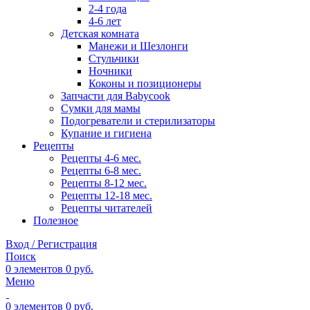
2-4 года
4-6 лет
Детская комната
Манежи и Шезлонги
Стульчики
Ночники
Коконы и позиционеры
Запчасти для Babycook
Сумки для мамы
Подогреватели и стерилизаторы
Купание и гигиена
Рецепты
Рецепты 4-6 мес.
Рецепты 6-8 мес.
Рецепты 8-12 мес.
Рецепты 12-18 мес.
Рецепты читателей
Полезное
Вход / Регистрация
Поиск
0
элементов
0
руб.
Меню
0
элементов
0
руб.