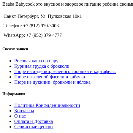
Beaba Babycook это вкусное и здоровое питание ребенка своим
Санкт-Петербург, Ул. Пулковская 10к1
Телефон: +7 (812) 970-3003
WhatsApp: +7 (952) 379-4777
Свежие записи
Рисовая каша на пару
Куриная грудка с брокколи
Пюре из индейки, зеленого горошка и картофеля.
Пюре из зеленой фасоли и кабачка
Пюре из цуккини, брокколи и яблока
Информация
Политика Конфиденциальности
Контакты
О нас
Оплата и Доставка
Сервисные центры