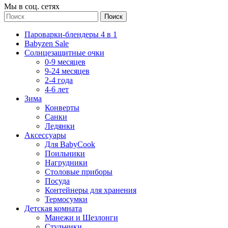
Мы в соц. сетях
Поиск
Пароварки-блендеры 4 в 1
Babyzen Sale
Солнцезащитные очки
0-9 месяцев
9-24 месяцев
2-4 года
4-6 лет
Зима
Конверты
Санки
Ледянки
Аксессуары
Для BabyCook
Поильники
Нагрудники
Столовые приборы
Посуда
Контейнеры для хранения
Термосумки
Детская комната
Манежи и Шезлонги
Стульчики