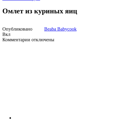
Омлет из куриных яиц
Опубликовано
Beaba Babycook
Вкл
к
Комментарии
отключены
записи
Омлет
из
куриных
яиц