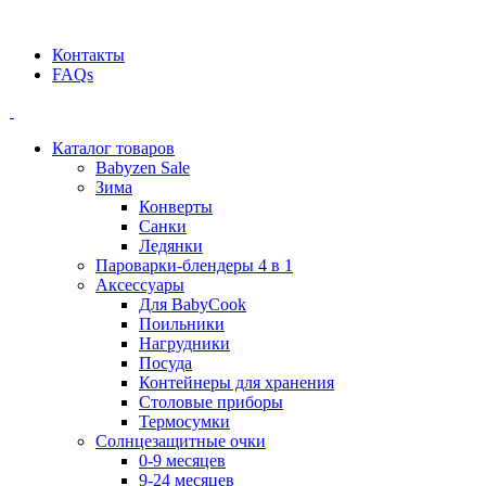
Официальный дилер BEABA! ООО "СТАТУС"
Контакты
FAQs
Каталог товаров
Babyzen Sale
Зима
Конверты
Санки
Ледянки
Пароварки-блендеры 4 в 1
Аксессуары
Для BabyCook
Поильники
Нагрудники
Посуда
Контейнеры для хранения
Столовые приборы
Термосумки
Солнцезащитные очки
0-9 месяцев
9-24 месяцев