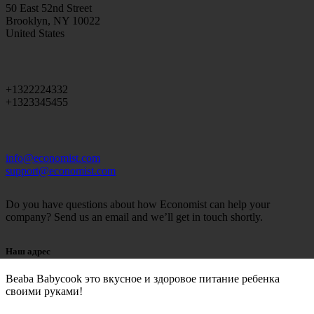
50 East 52nd Street
Brooklyn, NY 10022
United States
+1322224332
+1323345455
info@economist.com
support@economist.com
Do you have questions about how Economist can help your
company? Send us an email and we’ll get in touch shortly.
Наш адрес
Beaba Babycook это вкусное и здоровое питание ребенка
своими руками!