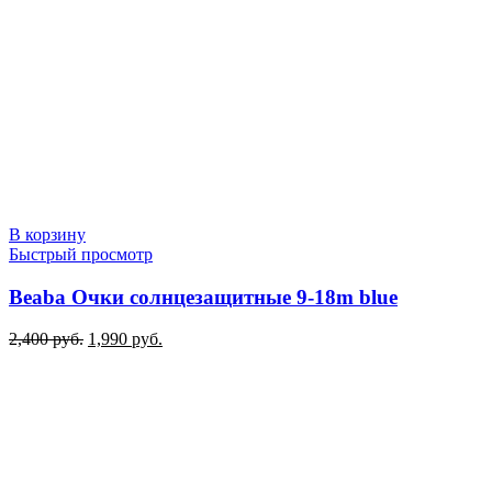
В корзину
Быстрый просмотр
Beaba Очки солнцезащитные 9-18m blue
Первоначальная
Текущая
2,400
руб.
1,990
руб.
цена
цена:
составляла
1,990 руб..
2,400 руб..