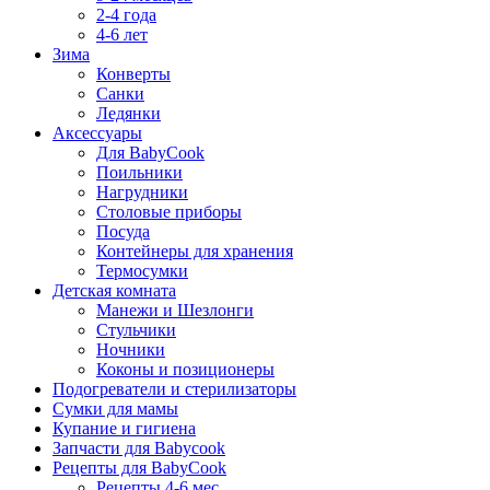
2-4 года
4-6 лет
Зима
Конверты
Санки
Ледянки
Аксессуары
Для BabyCook
Поильники
Нагрудники
Столовые приборы
Посуда
Контейнеры для хранения
Термосумки
Детская комната
Манежи и Шезлонги
Стульчики
Ночники
Коконы и позиционеры
Подогреватели и стерилизаторы
Сумки для мамы
Купание и гигиена
Запчасти для Babycook
Рецепты для BabyCook
Рецепты 4-6 мес.