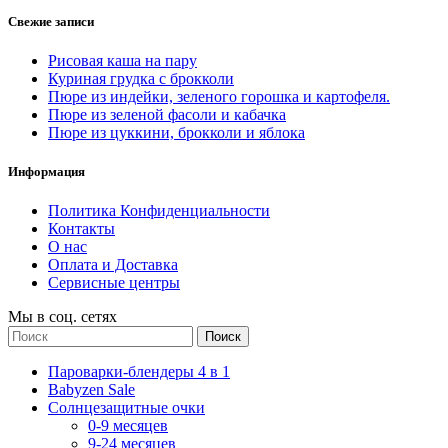
Свежие записи
Рисовая каша на пару
Куриная грудка с брокколи
Пюре из индейки, зеленого горошка и картофеля.
Пюре из зеленой фасоли и кабачка
Пюре из цуккини, брокколи и яблока
Информация
Политика Конфиденциальности
Контакты
О нас
Оплата и Доставка
Сервисные центры
Мы в соц. сетях
Поиск
Пароварки-блендеры 4 в 1
Babyzen Sale
Солнцезащитные очки
0-9 месяцев
9-24 месяцев