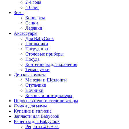
2-4 года
4-6 лет
Зима
Конверты
Санки
Ледянки
Аксессуары
Для BabyCook
Поильники
Нагрудники
Столовые приборы
Посуда
Контейнеры для хранения
Термосумки
Детская комната
Манежи и Шезлонги
Стульчики
Ночники
Коконы и позиционеры
Подогреватели и стерилизаторы
Сумки для мамы
Купание и гигиена
Запчасти для Babycook
Рецепты для BabyCook
Рецепты 4-6 мес.