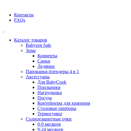
Официальный дилер BEABA! ООО "СТАТУС"
Контакты
FAQs
Каталог товаров
Babyzen Sale
Зима
Конверты
Санки
Ледянки
Пароварки-блендеры 4 в 1
Аксессуары
Для BabyCook
Поильники
Нагрудники
Посуда
Контейнеры для хранения
Столовые приборы
Термосумки
Солнцезащитные очки
0-9 месяцев
9-24 месяцев