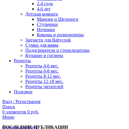
2-4 года
4-6 лет
Детская комната
Манежи и Шезлонги
Стульчики
Ночники
Коконы и позиционеры
Запчасти для Babycook
Сумки для мамы
Подогреватели и стерилизаторы
Купание и гигиена
Рецепты
Рецепты 4-6 мес.
Рецепты 6-8 мес.
Рецепты 8-12 мес.
Рецепты 12-18 мес.
Рецепты читателей
Полезное
Вход / Регистрация
Поиск
0
элементов
0
руб.
Меню
ПОСЛЕДНИЕ ПУБЛИКАЦИИ
0
элементов
0
руб.