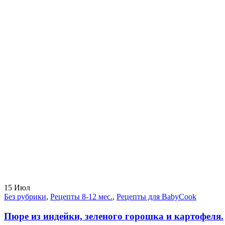
15
Июл
Без рубрики
,
Рецепты 8-12 мес.
,
Рецепты для BabyCook
Пюре из индейки, зеленого горошка и картофеля.