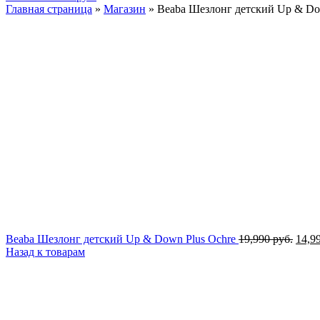
Главная страница
»
Магазин
»
Beaba Шезлонг детский Up & Dow
Перв
Beaba Шезлонг детский Up & Down Plus Oсhre
19,990
руб.
14,9
цена
Назад к товарам
сост
19,99