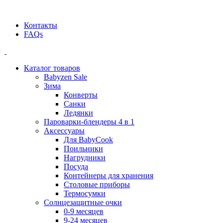
Официальный дилер BEABA! ООО "СТАТУС"
Контакты
FAQs
Каталог товаров
Babyzen Sale
Зима
Конверты
Санки
Ледянки
Пароварки-блендеры 4 в 1
Аксессуары
Для BabyCook
Поильники
Нагрудники
Посуда
Контейнеры для хранения
Столовые приборы
Термосумки
Солнцезащитные очки
0-9 месяцев
9-24 месяцев