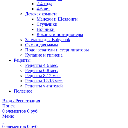
2-4 года
4-6 лет
Детская комната
Манежи и Шезлонги
Стульчики
Ночники
Коконы и позиционеры
Запчасти для Babycook
Сумки для мамы
Подогреватели и стерилизаторы
Купание и гигиена
Рецепты
Рецепты 4-6 мес.
Рецепты 6-8 мес.
Рецепты 8-12 мес.
Рецепты 12-18 мес.
Рецепты читателей
Полезное
Вход / Регистрация
Поиск
0
элементов
0
руб.
Меню
0
элементов
0
руб.