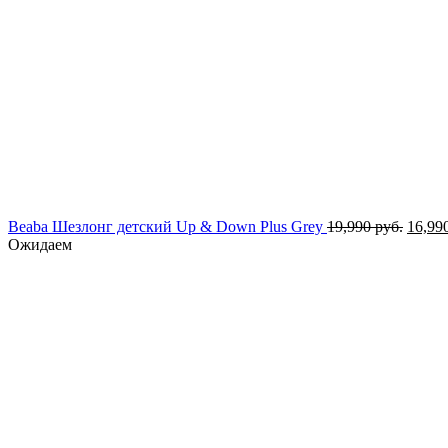
Перво
Beaba Шезлонг детский Up & Down Plus Grey
19,990
руб.
16,99
цена
Ожидаем
соста
19,990