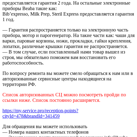
предоставляется гарантия 2 года. На остальные электронные
приборы Beaba такие как:
Bib’expresso, Milk Prep, Steril Express предоставляется гарантия
1 год.
— Гарантия распространяется только на электронную часть
прибора, мотор и парогенератор. На такие части как: чаши для
варки, паровые корзины, ножи, прокладки, гайки крепления,
лопатки, различные крышки гарантия не распространяется.
— В том случае, если поставленный нами товар вышел из
строя, мы обязательно поможем вам восстановить его
работоспособность.
По вопросу ремонта вы можете смело обращаться к нам или в
авторизованные сервисные центры находящиеся на
территории РФ.
Список авторизованных СЦ можно посмотреть пройди по
ссылки ниже. Список постоянно расширяется.
https://my-service.pro/reception-points?
cityId=478&brandId=341459
Для обращения вы можете использовать
— Номера наших контактных телефонов