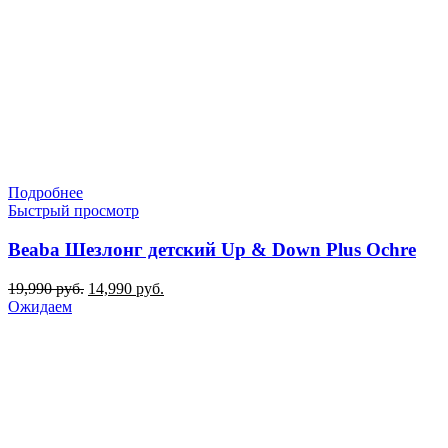
Подробнее
Быстрый просмотр
Beaba Шезлонг детский Up & Down Plus Oсhre
Первоначальная
Текущая
19,990
руб.
14,990
руб.
цена
цена:
Ожидаем
составляла
14,990 руб..
19,990 руб..