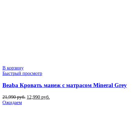
В корзину
Быстрый просмотр
Beaba Кровать манеж с матрасом Mineral Grey
Первоначальная
Текущая
21,990
руб.
12,990
руб.
цена
цена:
Ожидаем
составляла
12,990 руб..
21,990 руб..