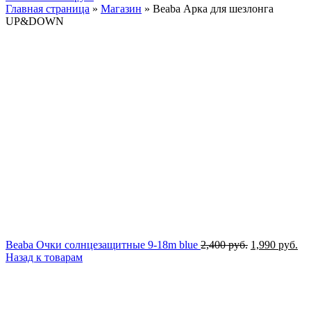
Главная страница
»
Магазин
»
Beaba Арка для шезлонга
UP&DOWN
Первоначаль
Те
Beaba Очки солнцезащитные 9-18m blue
2,400
руб.
1,990
руб.
цена
це
Назад к товарам
составляла
1,9
2,400 руб..