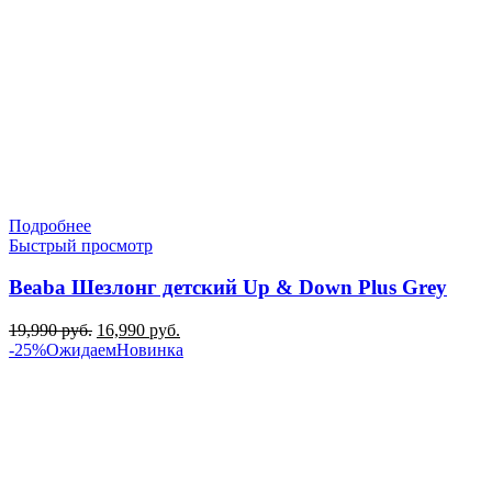
Подробнее
Быстрый просмотр
Beaba Шезлонг детский Up & Down Plus Grey
Первоначальная
Текущая
19,990
руб.
16,990
руб.
цена
цена:
-25%
Ожидаем
Новинка
составляла
16,990 руб..
19,990 руб..