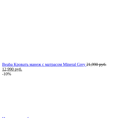
Перво
Beaba Кровать манеж с матрасом Mineral Grey
21,990
руб.
Текущая
цена
12,990
руб.
цена:
состав
-10%
12,990 руб..
21,990