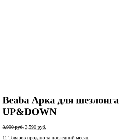
Beaba Арка для шезлонга
UP&DOWN
Первоначальная
Текущая
3,990
руб.
3,590
руб.
цена
цена:
11
Товаров продано за последний месяц
составляла
3,590 руб..