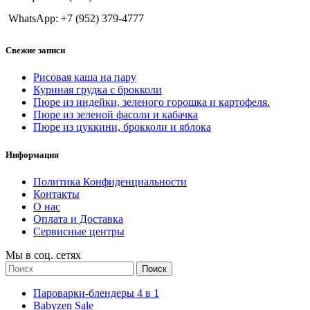
WhatsApp: +7 (952) 379-4777
Свежие записи
Рисовая каша на пару
Куриная грудка с брокколи
Пюре из индейки, зеленого горошка и картофеля.
Пюре из зеленой фасоли и кабачка
Пюре из цуккини, брокколи и яблока
Информация
Политика Конфиденциальности
Контакты
О нас
Оплата и Доставка
Сервисные центры
Мы в соц. сетях
Поиск
Пароварки-блендеры 4 в 1
Babyzen Sale