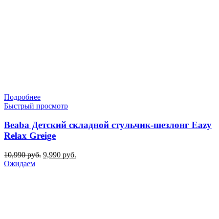
Подробнее
Быстрый просмотр
Beaba Детский складной стульчик-шезлонг Eazy
Relax Greige
Первоначальная
Текущая
10,990
руб.
9,990
руб.
цена
цена:
Ожидаем
составляла
9,990 руб..
10,990 руб..