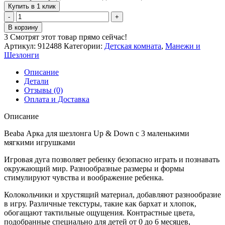
3,990 руб..
Купить в 1 клик
Количество
товара
В корзину
Beaba
3
Смотрят этот товар прямо сейчас!
Арка
Артикул:
912488
Категории:
Детская комната
,
Манежи и
для
Шезлонги
шезлонга
UP&DOWN
Описание
Детали
Отзывы (0)
Оплата и Доставка
Описание
Beaba Арка для шезлонга Up & Down с 3 маленькими
мягкими игрушками
Игровая дуга позволяет ребенку безопасно играть и познавать
окружающий мир. Разнообразные размеры и формы
стимулируют чувства и воображение ребенка.
Колокольчики и хрустящий материал, добавляют разнообразие
в игру. Различные текстуры, такие как бархат и хлопок,
обогащают тактильные ощущения. Контрастные цвета,
подобранные специально для детей от 0 до 6 месяцев,