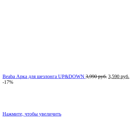
Первоначальн
Теку
Beaba Арка для шезлонга UP&DOWN
3,990
руб.
3,590
руб.
цена
цена
-17%
составляла
3,590
3,990 руб..
Нажмите, чтобы увеличить