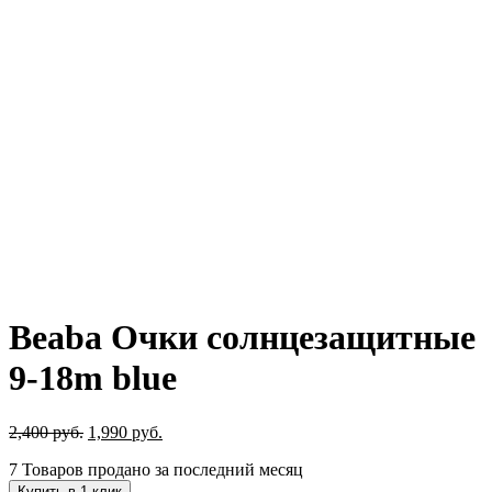
Beaba Очки солнцезащитные
9-18m blue
Первоначальная
Текущая
2,400
руб.
1,990
руб.
цена
цена:
7
Товаров продано за последний месяц
составляла
1,990 руб..
2,400 руб..
Купить в 1 клик