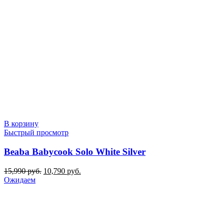
В корзину
Быстрый просмотр
Beaba Babycook Solo White Silver
Первоначальная
Текущая
15,990
руб.
10,790
руб.
цена
цена:
Ожидаем
составляла
10,790 руб..
15,990 руб..