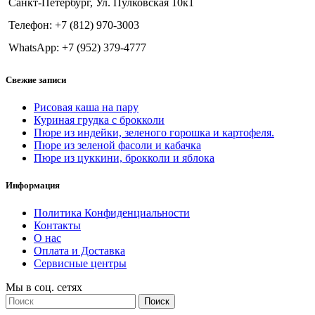
Санкт-Петербург, Ул. Пулковская 10к1
Телефон: +7 (812) 970-3003
WhatsApp: +7 (952) 379-4777
Свежие записи
Рисовая каша на пару
Куриная грудка с брокколи
Пюре из индейки, зеленого горошка и картофеля.
Пюре из зеленой фасоли и кабачка
Пюре из цуккини, брокколи и яблока
Информация
Политика Конфиденциальности
Контакты
О нас
Оплата и Доставка
Сервисные центры
Мы в соц. сетях
Поиск