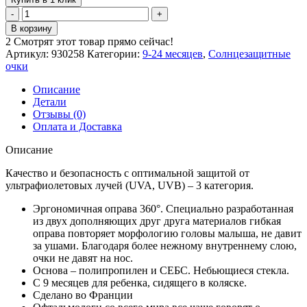
Количество
товара
В корзину
Beaba
2
Смотрят этот товар прямо сейчас!
Очки
Артикул:
930258
Категории:
9-24 месяцев
,
Солнцезащитные
солнцезащитные
очки
9-
18m
Описание
blue
Детали
Отзывы (0)
Оплата и Доставка
Описание
Качество и безопасность с оптимальной защитой от
ультрафиолетовых лучей (UVA, UVB) – 3 категория.
Эргономичная оправа 360°. Специально разработанная
из двух дополняющих друг друга материалов гибкая
оправа повторяет морфологию головы малыша, не давит
за ушами. Благодаря более нежному внутреннему слою,
очки не давят на нос.
Основа – полипропилен и СЕБС. Небьющиеся стекла.
С 9 месяцев для ребенка, сидящего в коляске.
Сделано во Франции