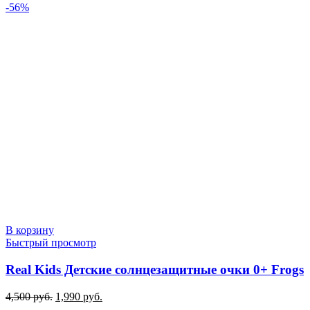
-56%
В корзину
Быстрый просмотр
Real Kids Детские солнцезащитные очки 0+ Frogs
Первоначальная
Текущая
4,500
руб.
1,990
руб.
цена
цена: