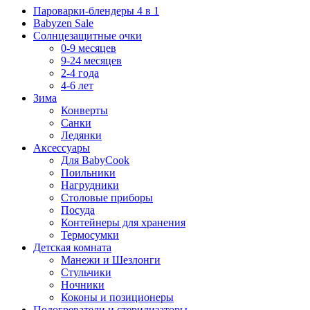
Пароварки-блендеры 4 в 1
Babyzen Sale
Солнцезащитные очки
0-9 месяцев
9-24 месяцев
2-4 года
4-6 лет
Зима
Конверты
Санки
Ледянки
Аксессуары
Для BabyCook
Поильники
Нагрудники
Столовые приборы
Посуда
Контейнеры для хранения
Термосумки
Детская комната
Манежи и Шезлонги
Стульчики
Ночники
Коконы и позиционеры
Подогреватели и стерилизаторы