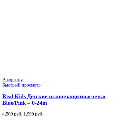
В корзину
Быстрый просмотр
Real Kids Детские солнцезащитные очки
Blue/Pink – 0-24m
Первоначальная
Текущая
4,500
руб.
1,990
руб.
цена
цена:
составляла
1,990 руб..
4,500 руб..