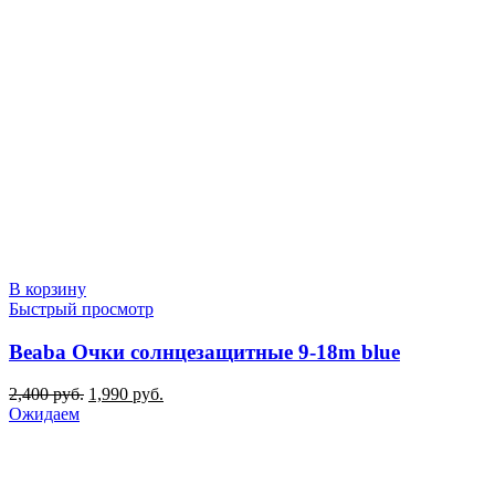
В корзину
Быстрый просмотр
Beaba Очки солнцезащитные 9-18m blue
Первоначальная
Текущая
2,400
руб.
1,990
руб.
цена
цена:
Ожидаем
составляла
1,990 руб..
2,400 руб..