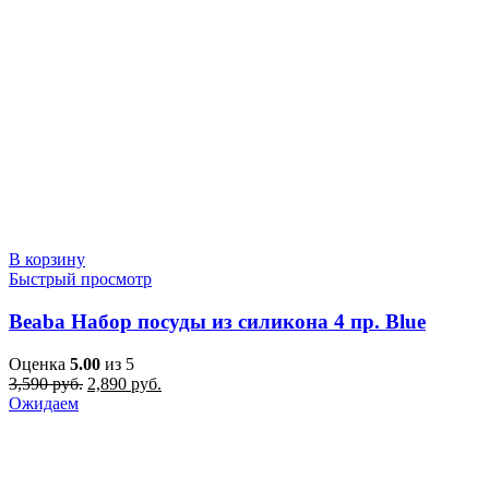
В корзину
Быстрый просмотр
Beaba Набор посуды из силикона 4 пр. Blue
Оценка
5.00
из 5
Первоначальная
Текущая
3,590
руб.
2,890
руб.
цена
цена:
Ожидаем
составляла
2,890 руб..
3,590 руб..