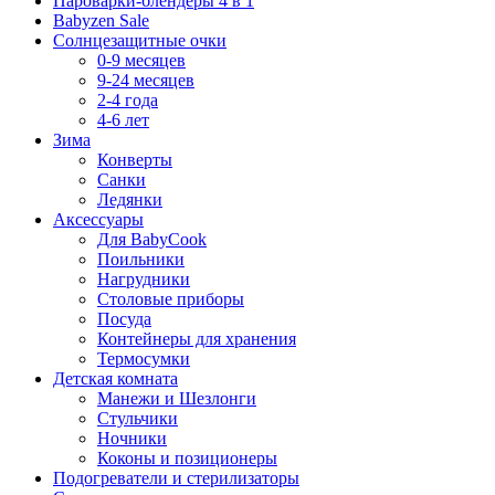
Пароварки-блендеры 4 в 1
Babyzen Sale
Солнцезащитные очки
0-9 месяцев
9-24 месяцев
2-4 года
4-6 лет
Зима
Конверты
Санки
Ледянки
Аксессуары
Для BabyCook
Поильники
Нагрудники
Столовые приборы
Посуда
Контейнеры для хранения
Термосумки
Детская комната
Манежи и Шезлонги
Стульчики
Ночники
Коконы и позиционеры
Подогреватели и стерилизаторы