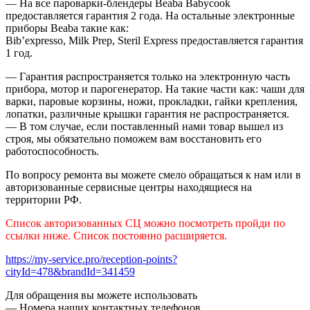
— На все пароварки-блендеры Beaba Babycook
предоставляется гарантия 2 года. На остальные электронные
приборы Beaba такие как:
Bib’expresso, Milk Prep, Steril Express предоставляется гарантия
1 год.
— Гарантия распространяется только на электронную часть
прибора, мотор и парогенератор. На такие части как: чаши для
варки, паровые корзины, ножи, прокладки, гайки крепления,
лопатки, различные крышки гарантия не распространяется.
— В том случае, если поставленный нами товар вышел из
строя, мы обязательно поможем вам восстановить его
работоспособность.
По вопросу ремонта вы можете смело обращаться к нам или в
авторизованные сервисные центры находящиеся на
территории РФ.
Список авторизованных СЦ можно посмотреть пройди по
ссылки ниже. Список постоянно расширяется.
https://my-service.pro/reception-points?
cityId=478&brandId=341459
Для обращения вы можете использовать
— Номера наших контактных телефонов