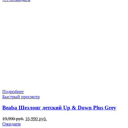
Подробнее
Быстрый просмотр
Beaba Шезлонг детский Up & Down Plus Grey
Первоначальная
Текущая
19,990
руб.
16,990
руб.
цена
цена:
Ожидаем