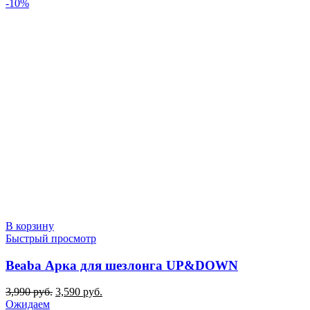
цена
цена:
-10%
составляла
12,990 руб..
21,990 руб..
В корзину
Быстрый просмотр
Beaba Арка для шезлонга UP&DOWN
Первоначальная
Текущая
3,990
руб.
3,590
руб.
цена
цена:
Ожидаем