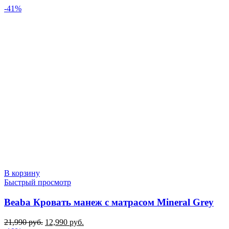
-41%
В корзину
Быстрый просмотр
Beaba Кровать манеж с матрасом Mineral Grey
Первоначальная
Текущая
21,990
руб.
12,990
руб.