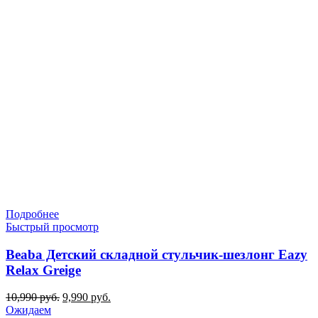
Подробнее
Быстрый просмотр
Beaba Детский складной стульчик-шезлонг Eazy
Relax Greige
Первоначальная
Текущая
10,990
руб.
9,990
руб.
цена
цена:
Ожидаем