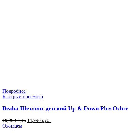
Подробнее
Быстрый просмотр
Beaba Шезлонг детский Up & Down Plus Oсhre
Первоначальная
Текущая
19,990
руб.
14,990
руб.
цена
цена:
Ожидаем
составляла
14,990 руб..
19,990 руб..