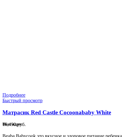
Подробнее
Быстрый просмотр
Матрасик Red Castle Cocoonababy White
16,490
руб.
Наш адрес
Beaba Babycook это вкусное и здоровое питание ребенка