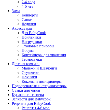
2-4 года
4-6 лет
Зима
Конверты
Санки
Ледянки
Аксессуары
Для BabyCook
Поильники
Нагрудники
Столовые приборы
Посуда
Контейнеры для хранения
Термосумки
Детская комната
Манежи и Шезлонги
Стульчики
Ночники
Коконы и позиционеры
Подогреватели и стерилизаторы
Сумки для мамы
Купание и гигиена
Запчасти для Babycook
Рецепты для BabyCook
Рецепты 4-6 мес.