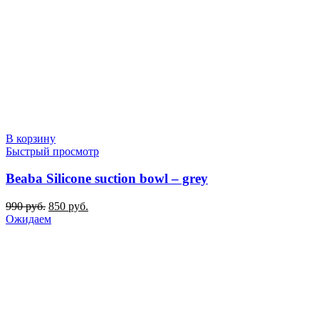
В корзину
Быстрый просмотр
Beaba Silicone suction bowl – grey
Первоначальная
Текущая
990
руб.
850
руб.
цена
цена:
Ожидаем
составляла
850 руб..
990 руб..