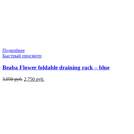
Подробнее
Быстрый просмотр
Beaba Flower foldable draining rack – blue
Первоначальная
Текущая
3,050
руб.
2,750
руб.
цена
цена:
составляла
2,750 руб..
3,050 руб..