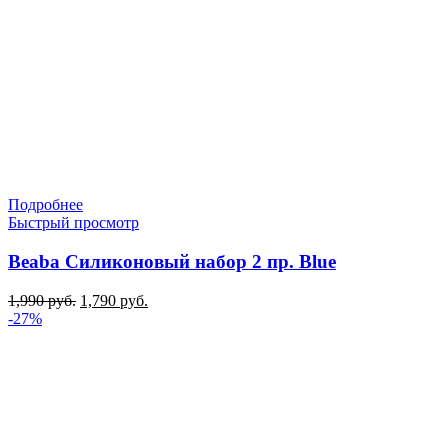
Подробнее
Быстрый просмотр
Beaba Силиконовый набор 2 пр. Blue
Первоначальная
Текущая
1,990
руб.
1,790
руб.
цена
цена:
-27%
составляла
1,790 руб..
1,990 руб..