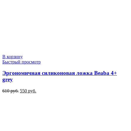
В корзину
Быстрый просмотр
Эргономичная силиконовая ложка Beaba 4+
grey
Первоначальная
Текущая
610
руб.
550
руб.
цена
цена:
составляла
550 руб..
610 руб..