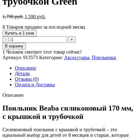
трубочкой Green
Первоначальная
Текущая
1,790
руб.
1,590
руб.
цена
цена:
8
Товаров продано за последний месяц
составляла
1,590 руб..
1,790 руб..
Купить в 1 клик
Количество
товара
В корзину
Поильник
1
Человек смотрит этот товар сейчас!
Beaba
Артикул:
913573
Категории:
Аксессуары
,
Поильники
силиконовый
с
Описание
крышкой
Детали
и
Отзывы (0)
трубочкой
Оплата и Доставка
Green
Описание
Поильник Beaba силиконовый 170 мм,
с крышкой и трубочкой
Силиконовый поильник с крышкой и трубочкой – это
идеальный выбор для детей от 8 месяцев и старше, которые