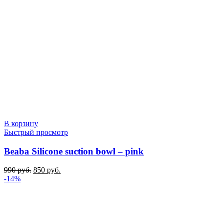
В корзину
Быстрый просмотр
Beaba Silicone suction bowl – pink
Первоначальная
Текущая
990
руб.
850
руб.
цена
цена:
-14%
составляла
850 руб..
990 руб..