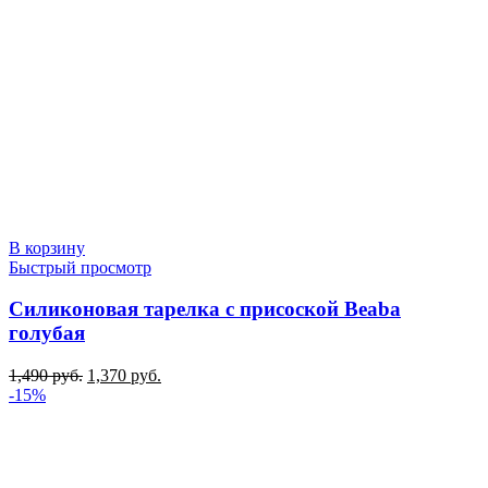
В корзину
Быстрый просмотр
Силиконовая тарелка с присоской Beaba
голубая
Первоначальная
Текущая
1,490
руб.
1,370
руб.
цена
цена:
-15%
составляла
1,370 руб..
1,490 руб..