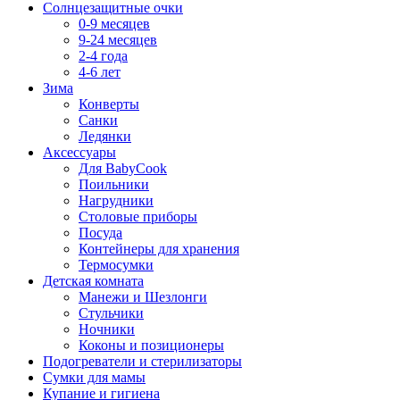
Солнцезащитные очки
0-9 месяцев
9-24 месяцев
2-4 года
4-6 лет
Зима
Конверты
Санки
Ледянки
Аксессуары
Для BabyCook
Поильники
Нагрудники
Столовые приборы
Посуда
Контейнеры для хранения
Термосумки
Детская комната
Манежи и Шезлонги
Стульчики
Ночники
Коконы и позиционеры
Подогреватели и стерилизаторы
Сумки для мамы
Купание и гигиена