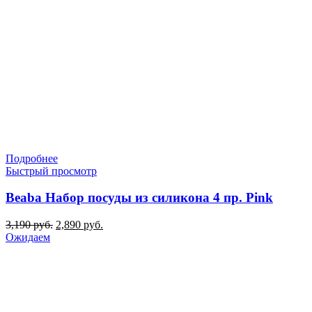
Подробнее
Быстрый просмотр
Beaba Набор посуды из силикона 4 пр. Pink
Первоначальная
Текущая
3,190
руб.
2,890
руб.
цена
цена:
Ожидаем
составляла
2,890 руб..
3,190 руб..