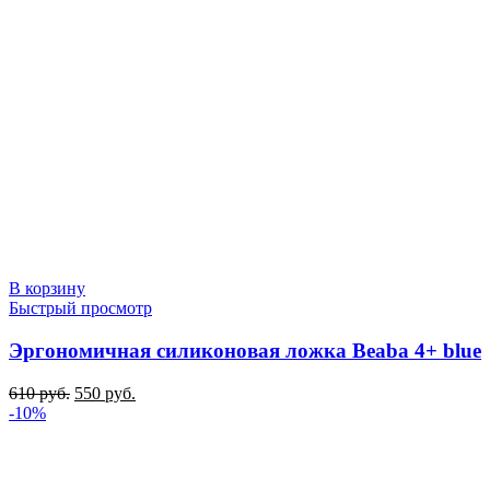
В корзину
Быстрый просмотр
Эргономичная силиконовая ложка Beaba 4+ blue
Первоначальная
Текущая
610
руб.
550
руб.
цена
цена:
-10%
составляла
550 руб..
610 руб..