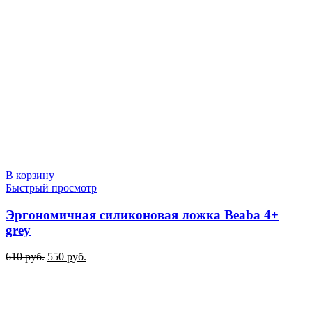
В корзину
Быстрый просмотр
Эргономичная силиконовая ложка Beaba 4+
grey
Первоначальная
Текущая
610
руб.
550
руб.
цена
цена:
составляла
550 руб..
610 руб..