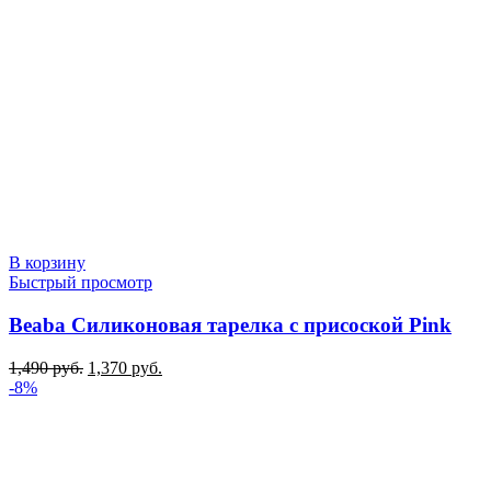
В корзину
Быстрый просмотр
Beaba Силиконовая тарелка с присоской Pink
Первоначальная
Текущая
1,490
руб.
1,370
руб.
цена
цена:
-8%
составляла
1,370 руб..
1,490 руб..