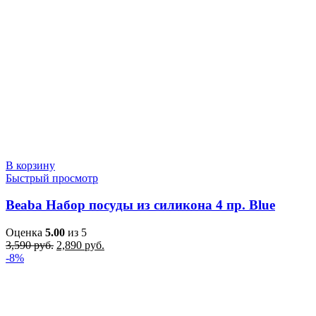
В корзину
Быстрый просмотр
Beaba Набор посуды из силикона 4 пр. Blue
Оценка
5.00
из 5
Первоначальная
Текущая
3,590
руб.
2,890
руб.
цена
цена:
-8%
составляла
2,890 руб..
3,590 руб..