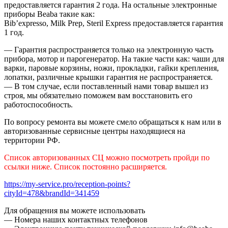
предоставляется гарантия 2 года. На остальные электронные
приборы Beaba такие как:
Bib’expresso, Milk Prep, Steril Express предоставляется гарантия
1 год.
— Гарантия распространяется только на электронную часть
прибора, мотор и парогенератор. На такие части как: чаши для
варки, паровые корзины, ножи, прокладки, гайки крепления,
лопатки, различные крышки гарантия не распространяется.
— В том случае, если поставленный нами товар вышел из
строя, мы обязательно поможем вам восстановить его
работоспособность.
По вопросу ремонта вы можете смело обращаться к нам или в
авторизованные сервисные центры находящиеся на
территории РФ.
Список авторизованных СЦ можно посмотреть пройди по
ссылки ниже. Список постоянно расширяется.
https://my-service.pro/reception-points?
cityId=478&brandId=341459
Для обращения вы можете использовать
— Номера наших контактных телефонов