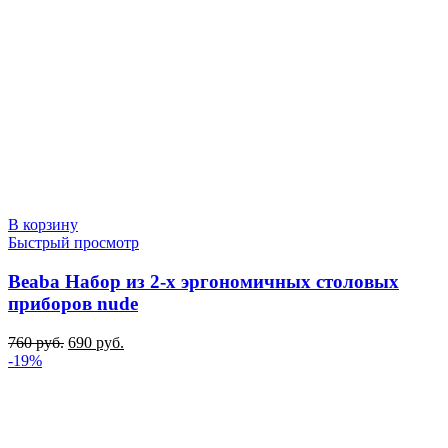
В корзину
Быстрый просмотр
Beaba Набор из 2-х эргономичных столовых
приборов nude
Первоначальная
Текущая
760
руб.
690
руб.
цена
цена:
-19%
составляла
690 руб..
760 руб..