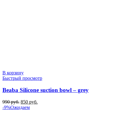
В корзину
Быстрый просмотр
Beaba Silicone suction bowl – grey
Первоначальная
Текущая
990
руб.
850
руб.
цена
цена:
-9%
Ожидаем
составляла
850 руб..
990 руб..