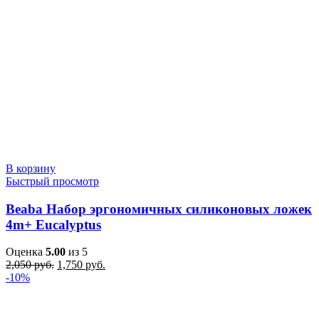
В корзину
Быстрый просмотр
Beaba Набор эргономичных силиконовых ложек
4m+ Eucalyptus
Оценка
5.00
из 5
Первоначальная
Текущая
2,050
руб.
1,750
руб.
цена
цена:
-10%
составляла
1,750 руб..
2,050 руб..