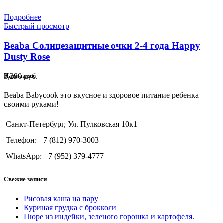
Подробнее
Быстрый просмотр
Beaba Солнцезащитные очки 2-4 года Happy
Dusty Rose
3,290
руб.
Наш адрес
Beaba Babycook это вкусное и здоровое питание ребенка
своими руками!
Санкт-Петербург, Ул. Пулковская 10к1
Телефон: +7 (812) 970-3003
WhatsApp: +7 (952) 379-4777
Свежие записи
Рисовая каша на пару
Куриная грудка с брокколи
Пюре из индейки, зеленого горошка и картофеля.