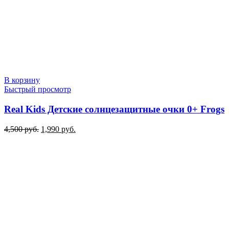
В корзину
Быстрый просмотр
Real Kids Детские солнцезащитные очки 0+ Frogs
Первоначальная
Текущая
4,500
руб.
1,990
руб.
цена
цена:
составляла
1,990 руб..
4,500 руб..