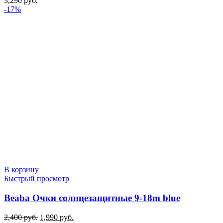
3,290
руб.
-17%
В корзину
Быстрый просмотр
Beaba Очки солнцезащитные 9-18m blue
Первоначальная
Текущая
2,400
руб.
1,990
руб.