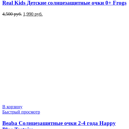
Real Kids Детские солнцезащитные очки 0+ Frogs
Первоначальная
Текущая
4,500
руб.
1,990
руб.
цена
цена:
составляла
1,990 руб..
4,500 руб..
В корзину
Быстрый просмотр
Beaba Солнцезащитные очки 2-4 года Happy