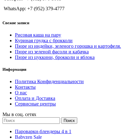
WhatsApp: +7 (952) 379-4777
Свежие записи
Рисовая каша на пару
Куриная грудка с брокколи
Пюре из индейки, зеленого горошка и картофеля.
Пюре из зеленой фасоли и кабачка
Пюре из цуккини, брокколи и яблока
Информация
Политика Конфиденциальности
Контакты
О нас
Оплата и Доставка
Сервисные центры
Мы в соц. сетях
Поиск
Пароварки-блендеры 4 в 1
Babyzen Sale