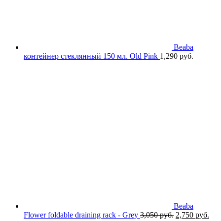
Beaba
контейнер стеклянный 150 мл. Old Pink
1,290
руб.
Beaba
Первоначаль
Тек
Flower foldable draining rack - Grey
3,050
руб.
2,750
руб.