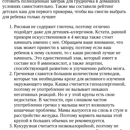
готовить полноценный завтрак для грудничка в домашних
условиях самостоятельно. Также мы составили рейтинг
детских каш для первого прикорма, чтобы вы смогли выбрать
для ребенка только лучшее
Рисовая не содержит глютена, поэтому отлично
подойдет даже для детишек-аллергиков. Кстати, ранний
прикорм искусственников в 4 месяца также стоит
начинать именно с нее. Обращаем ваше внимание, что
злак может привести к запору, поэтому если ваш
ребенок к нему склонен, то с каши рисовой лучше не
начинать. Это единственный злак, который имеет в
составе все 8 аминокислот, а также лецитин,
способствующий развитию и улучшению работы мозга.
Гречневая славится большим количеством углеводов,
которые так необходимы крохе для активного изучения
окружающего мира. Кашка считается гипоаллергенной,
поэтому ее употребление не вызывает никаких
негативных реакций. Но и у этой крупы есть свои
недостатки. В частности, при слишком частом
употреблении гречки у малыша могут возникнуть
кишечные проблемы. Мамы жалуются на слизь в стуле и
расстройство желудка. Поэтому кормить малыша этой
крупой в больших объемах не рекомендуется.
Кукурузная считается низкокалорийной, поэтому не