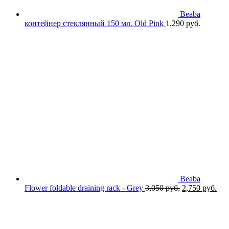
Beaba
контейнер стеклянный 150 мл. Old Pink
1,290
руб.
Beaba
Первоначаль
Тек
Flower foldable draining rack - Grey
3,050
руб.
2,750
руб.
цена
цен
составляла
2,7
3,050 руб..