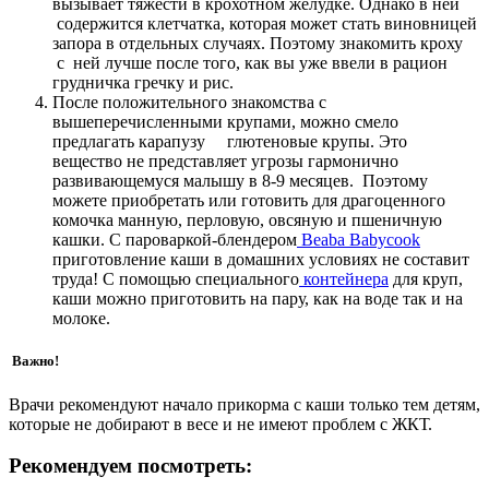
вызывает тяжести в крохотном желудке. Однако в ней
содержится клетчатка, которая может стать виновницей
запора в отдельных случаях. Поэтому знакомить кроху
с ней лучше после того, как вы уже ввели в рацион
грудничка гречку и рис.
После положительного знакомства с
вышеперечисленными крупами, можно смело
предлагать карапузу глютеновые крупы. Это
вещество не представляет угрозы гармонично
развивающемуся малышу в 8-9 месяцев. Поэтому
можете приобретать или готовить для драгоценного
комочка манную, перловую, овсяную и пшеничную
кашки. С пароваркой-блендером
Beaba Babycook
приготовление каши в домашних условиях не составит
труда! С помощью специального
контейнера
для круп,
каши можно приготовить на пару, как на воде так и на
молоке.
Важно!
Врачи рекомендуют начало прикорма с каши только тем детям,
которые не добирают в весе и не имеют проблем с ЖКТ.
Рекомендуем посмотреть: