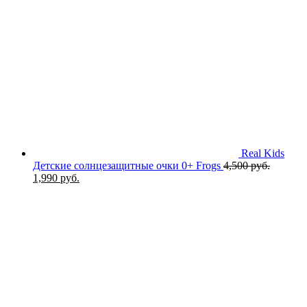
Real Kids
Детские солнцезащитные очки 0+ Frogs
4,500
руб.
Первоначальная
Текущая
1,990
руб.
цена
цена:
составляла
1,990 руб..
4,500 руб..