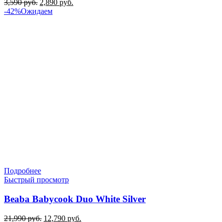
Первоначальная
Текущая
3,590
руб.
2,890
руб.
цена
цена:
-42%
Ожидаем
составляла
2,890 руб..
3,590 руб..
Подробнее
Быстрый просмотр
Beaba Babycook Duo White Silver
Первоначальная
Текущая
21,990
руб.
12,790
руб.