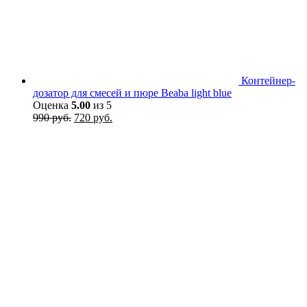
Контейнер-
дозатор для смесей и пюре Beaba light blue
Оценка
5.00
из 5
Первоначальная
Текущая
990
руб.
720
руб.
цена
цена:
составляла
720 руб..
990 руб..