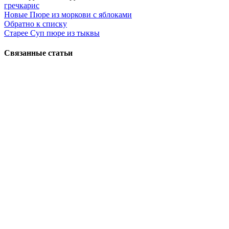
цена
цена:
гречка
рис
составляла
12,790 руб..
Новые
Пюре из моркови с яблоками
21,990 руб..
Обратно к списку
Старее
Суп пюре из тыквы
Связанные статьи