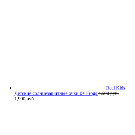
цена
цен
составляла
2,7
3,050 руб..
Real Kids
Детские солнцезащитные очки 0+ Frogs
4,500
руб.
Первоначальная
Текущая
1,990
руб.
цена
цена:
составляла
1,990 руб..
4,500 руб..