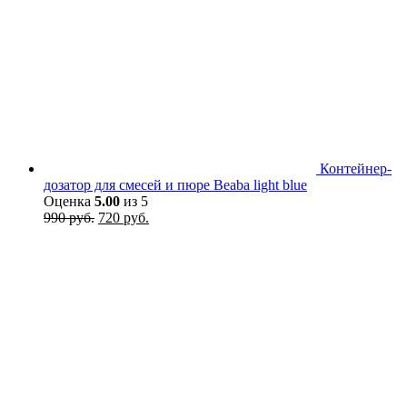
Контейнер-
дозатор для смесей и пюре Beaba light blue
Оценка
5.00
из 5
Первоначальная
Текущая
990
руб.
720
руб.
цена
цена:
составляла
720 руб..
990 руб..