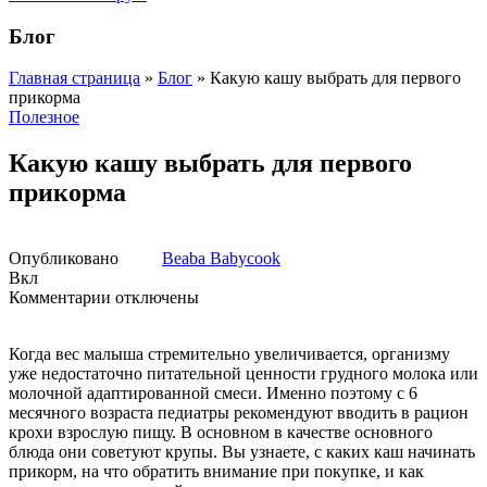
Блог
Главная страница
»
Блог
»
Какую кашу выбрать для первого
прикорма
Полезное
Какую кашу выбрать для первого
прикорма
Опубликовано
Beaba Babycook
Вкл
к
Комментарии
отключены
записи
Какую
Когда вес малыша стремительно увеличивается, организму
кашу
уже недостаточно питательной ценности грудного молока или
выбрать
молочной адаптированной смеси.
Именно поэтому с 6
для
месячного возраста педиатры рекомендуют вводить в рацион
первого
крохи взрослую пищу. В основном в качестве основного
прикорма
блюда они советуют крупы. Вы узнаете, с каких каш начинать
прикорм, на что обратить внимание при покупке, и как