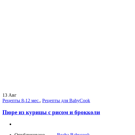
13
Авг
Рецепты 8-12 мес.
,
Рецепты для BabyCook
Пюре из курицы с рисом и брокколи
Опубликовано
Beaba Babycook