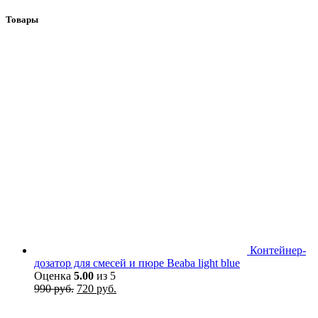
Товары
Контейнер-
дозатор для смесей и пюре Beaba light blue
Оценка
5.00
из 5
Первоначальная
Текущая
990
руб.
720
руб.
цена
цена:
составляла
720 руб..