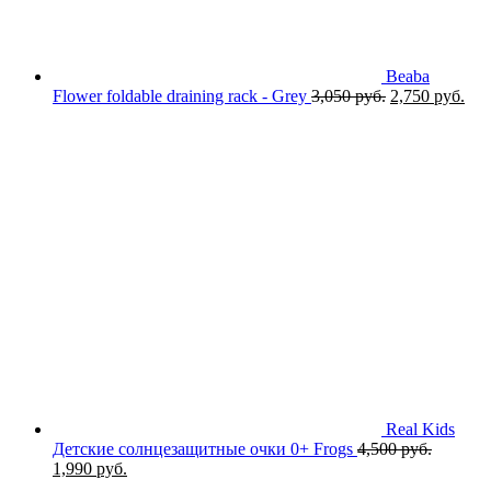
Beaba
Первоначаль
Тек
Flower foldable draining rack - Grey
3,050
руб.
2,750
руб.
цена
цен
составляла
2,7
3,050 руб..
Real Kids
Детские солнцезащитные очки 0+ Frogs
4,500
руб.
Первоначальная
Текущая
1,990
руб.
цена
цена: