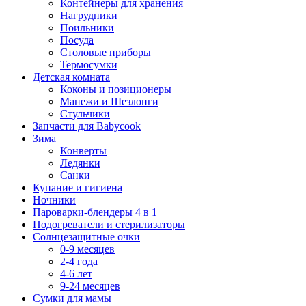
Контейнеры для хранения
Нагрудники
Поильники
Посуда
Столовые приборы
Термосумки
Детская комната
Коконы и позиционеры
Манежи и Шезлонги
Стульчики
Запчасти для Babycook
Зима
Конверты
Ледянки
Санки
Купание и гигиена
Ночники
Пароварки-блендеры 4 в 1
Подогреватели и стерилизаторы
Солнцезащитные очки
0-9 месяцев
2-4 года
4-6 лет
9-24 месяцев
Сумки для мамы