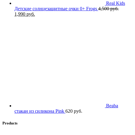
Real Kids
Детские солнцезащитные очки 0+ Frogs
4,500
руб.
Первоначальная
Текущая
1,990
руб.
цена
цена:
составляла
1,990 руб..
4,500 руб..
Beaba
стакан из силикона Pink
620
руб.
Products