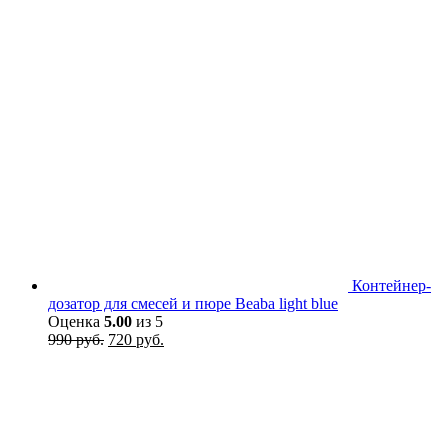
Контейнер-
дозатор для смесей и пюре Beaba light blue
Оценка
5.00
из 5
Первоначальная
Текущая
990
руб.
720
руб.
цена
цена:
составляла
720 руб..
990 руб..