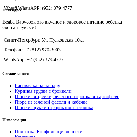
Viber&WhatsAPP: (952) 379-4777
Наш адрес
Beaba Babycook это вкусное и здоровое питание ребенка
своими руками!
Санкт-Петербург, Ул. Пулковская 10к1
Телефон: +7 (812) 970-3003
WhatsApp: +7 (952) 379-4777
Свежие записи
Рисовая каша на пару
Куриная грудка с брокколи
Пюре из индейки, зеленого горошка и картофеля.
Пюре из зеленой фасоли и кабачка
Пюре из цуккини, брокколи и яблока
Информация
Политика Конфиденциальности