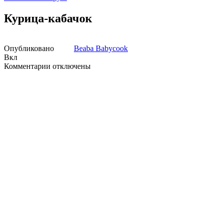
Курица-кабачок
Опубликовано
Beaba Babycook
Вкл
к
Комментарии
отключены
записи
Курица-
кабачок