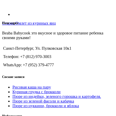
Старее
Омлет из куриных яиц
Наш адрес
Beaba Babycook это вкусное и здоровое питание ребенка
своими руками!
Санкт-Петербург, Ул. Пулковская 10к1
Телефон: +7 (812) 970-3003
WhatsApp: +7 (952) 379-4777
Свежие записи
Рисовая каша на пару
Куриная грудка с брокколи
Пюре из индейки, зеленого горошка и картофеля.
Пюре из зеленой фасоли и кабачка
Пюре из цуккини, брокколи и яблока
Информация