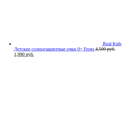
Real Kids
Детские солнцезащитные очки 0+ Frogs
4,500
руб.
Первоначальная
Текущая
1,990
руб.
цена
цена:
составляла
1,990 руб..
4,500 руб..