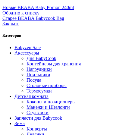
Новые
BEABA Baby Portion 240ml
Обратно к списку
Старее
BEABA Babycook Bag
Закрыть
Категории
Babyzen Sale
Аксессуары
Для BabyCook
Контейнеры для хранения
Нагрудники
Поильники
Посуда
Столовые приборы
Термосумки
Детская комната
Коконы и позиционеры
Манежи и Шезлонги
Стульчики
Запчасти для Babycook
Зима
Конверты
Ледянки