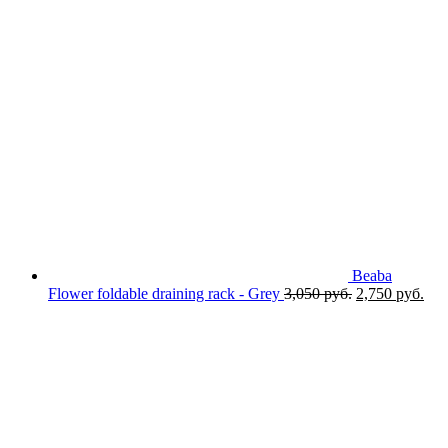
Beaba
Первоначаль
Тек
Flower foldable draining rack - Grey
3,050
руб.
2,750
руб.
цена
цен
составляла
2,7
3,050 руб..