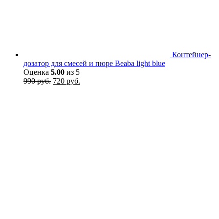
Контейнер-
дозатор для смесей и пюре Beaba light blue
Оценка
5.00
из 5
Первоначальная
Текущая
990
руб.
720
руб.
цена
цена:
составляла
720 руб..
990 руб..