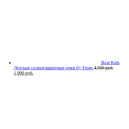
Real Kids
Детские солнцезащитные очки 0+ Frogs
4,500
руб.
Первоначальная
Текущая
1,990
руб.
цена
цена:
составляла
1,990 руб..
4,500 руб..