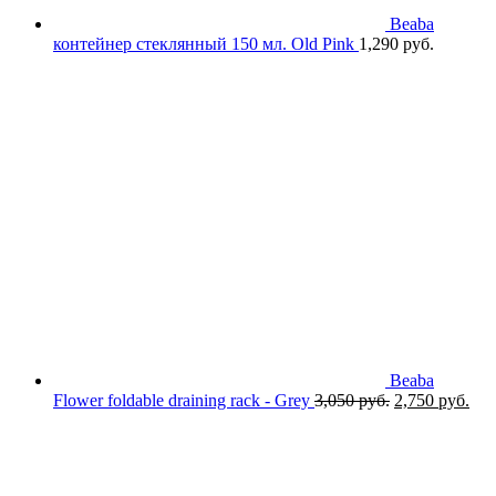
Beaba
контейнер стеклянный 150 мл. Old Pink
1,290
руб.
Beaba
Первоначаль
Тек
Flower foldable draining rack - Grey
3,050
руб.
2,750
руб.
цена
цен
составляла
2,7
3,050 руб..