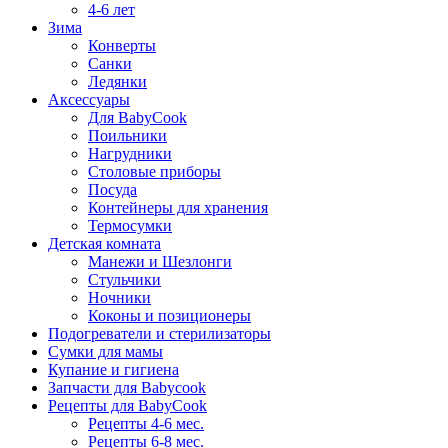
4-6 лет
Зима
Конверты
Санки
Ледянки
Аксессуары
Для BabyCook
Поильники
Нагрудники
Столовые приборы
Посуда
Контейнеры для хранения
Термосумки
Детская комната
Манежи и Шезлонги
Стульчики
Ночники
Коконы и позиционеры
Подогреватели и стерилизаторы
Сумки для мамы
Купание и гигиена
Запчасти для Babycook
Рецепты для BabyCook
Рецепты 4-6 мес.
Рецепты 6-8 мес.