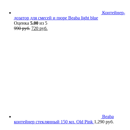
Контейнер-
дозатор для смесей и пюре Beaba light blue
Оценка
5.00
из 5
Первоначальная
Текущая
990
руб.
720
руб.
цена
цена:
составляла
720 руб..
990 руб..
Beaba
контейнер стеклянный 150 мл. Old Pink
1,290
руб.