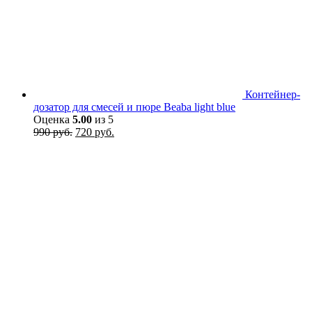
Контейнер-
дозатор для смесей и пюре Beaba light blue
Оценка
5.00
из 5
Первоначальная
Текущая
990
руб.
720
руб.
цена
цена:
составляла
720 руб..
990 руб..