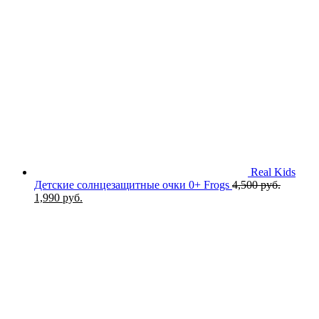
Real Kids
Детские солнцезащитные очки 0+ Frogs
4,500
руб.
Первоначальная
Текущая
1,990
руб.
цена
цена:
составляла
1,990 руб..
4,500 руб..