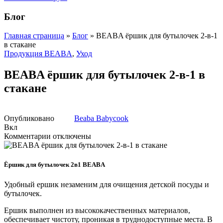
Блог
Главная страница
»
Блог
»
BEABA ёршик для бутылочек 2-в-1
в стакане
Продукция BEABA
,
Уход
BEABA ёршик для бутылочек 2-в-1 в
стакане
Опубликовано
Beaba Babycook
Вкл
к
Комментарии
отключены
записи
BEABA
ёршик
Ёршик для бутылочек 2в1 BEABA
для
бутылочек
Удобный ершик незаменим для очищения детской посуды и
2-
бутылочек.
в-1
в
Ершик выполнен из высококачественных материалов,
стакане
обеспечивает чистоту, проникая в труднодоступные места. В