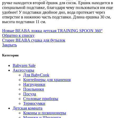
ручке находится второй ёршик для сосок. Ершик находится в
специальной подставке, благодаря чему пользоваться им еще
удобнее! У подставки двойное дно, вода протекает через
отверстие в нижнюю часть подставки. Длина ершика 30 см,
высота подставки 11 см.
Новые
BEABA ложка детская TRAINING SPOON 360°
Обратно к списку
Старее
BEABA сушка для бутылок
Закрыть
Категории
Babyzen Sale
Аксессуары
Для BabyCook
Контейнеры для хранения
Нагрудники
Поильники
Посуда
Столовые приборы
Термосумки
Детская комната
Коконы и позиционеры
Манежи и Шезлонги