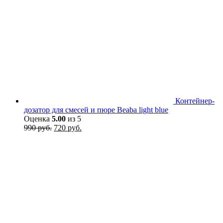
Контейнер-
дозатор для смесей и пюре Beaba light blue
Оценка
5.00
из 5
Первоначальная
Текущая
990
руб.
720
руб.
цена
цена:
составляла
720 руб..
990 руб..