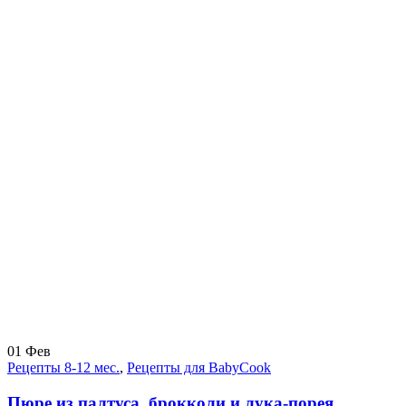
01
Фев
Рецепты 8-12 мес.
,
Рецепты для BabyCook
Пюре из палтуса, брокколи и лука-порея