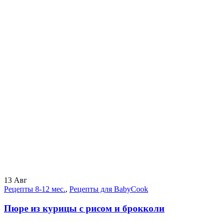
13
Авг
Рецепты 8-12 мес.
,
Рецепты для BabyCook
Пюре из курицы с рисом и брокколи