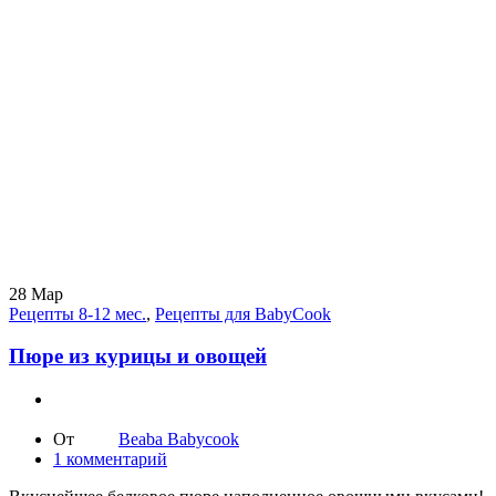
28
Мар
Рецепты 8-12 мес.
,
Рецепты для BabyCook
Пюре из курицы и овощей
От
Beaba Babycook
1
комментарий