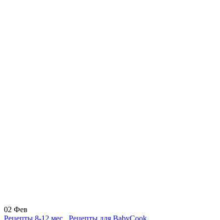
02
Фев
Рецепты 8-12 мес.
,
Рецепты для BabyCook