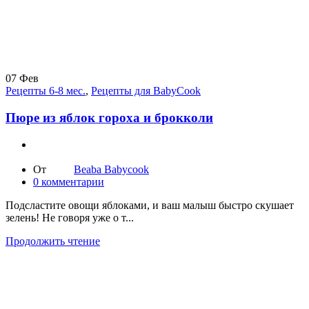
07
Фев
Рецепты 6-8 мес.
,
Рецепты для BabyCook
Пюре из яблок гороха и брокколи
От
Beaba Babycook
0
комментарии
Подсластите овощи яблоками, и ваш малыш быстро скушает
зелень! Не говоря уже о т...
Продолжить чтение