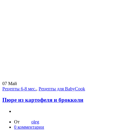
07
Май
Рецепты 6-8 мес.
,
Рецепты для BabyCook
Пюре из картофеля и брокколи
От
oleg
0
комментарии