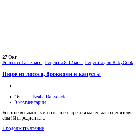
27
Окт
Рецепты 12-18 мес.
,
Рецепты 8-12 мес.
,
Рецепты для BabyCook
Пюре из лосося, брокколи и капусты
От
Beaba Babycook
0
комментарии
Богатое витаминами полезное пюре для маленького ценителя
еды! Ингредиенты...
Продолжить чтение