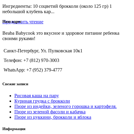
Ингредиенты: 10 соцветий брокколи (около 125 гр) 1
небольшой клубень кар...
Продолжить чтение
Наш адрес
Beaba Babycook это вкусное и здоровое питание ребенка
своими руками!
Санкт-Петербург, Ул. Пулковская 10к1
Телефон: +7 (812) 970-3003
WhatsApp: +7 (952) 379-4777
Свежие записи
Рисовая каша на пару
Куриная грудка с брокколи
Пюре из индейки, зеленого горошка и картофеля.
Пюре из зеленой фасоли и кабачка
Пюре из цуккини, брокколи и яблока
Информация