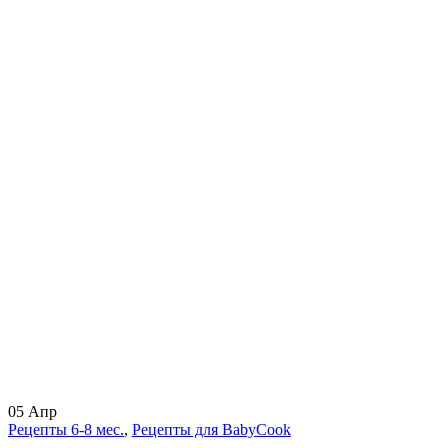
05
Апр
Рецепты 6-8 мес.
,
Рецепты для BabyCook