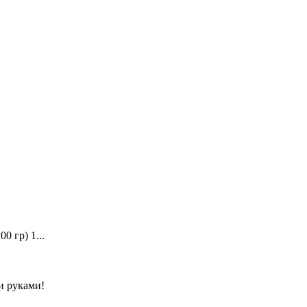
0 гр) 1...
и руками!