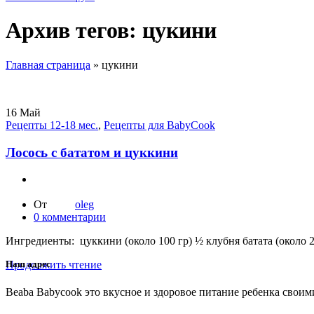
Архив тегов: цукини
Главная страница
»
цукини
16
Май
Рецепты 12-18 мес.
,
Рецепты для BabyCook
Лосось с бататом и цуккини
От
oleg
0
комментарии
Ингредиенты: цуккини (около 100 гр) ½ клубня батата (около 20
Продолжить чтение
Наш адрес
Beaba Babycook это вкусное и здоровое питание ребенка своим