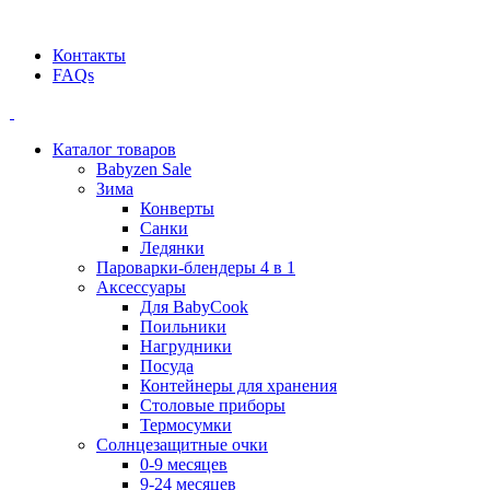
Официальный дилер BEABA! ООО "СТАТУС"
Контакты
FAQs
Каталог товаров
Babyzen Sale
Зима
Конверты
Санки
Ледянки
Пароварки-блендеры 4 в 1
Аксессуары
Для BabyCook
Поильники
Нагрудники
Посуда
Контейнеры для хранения
Столовые приборы
Термосумки
Солнцезащитные очки
0-9 месяцев
9-24 месяцев