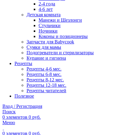
2-4 года
4-6 лет
Детская комната
Манежи и Шезлонги
Стульчики
Ночники
Коконы и позиционеры
Запчасти для Babycook
Сумки для мамы
Подогреватели и стерилизаторы
Купание и гигиена
Рецепты
Рецепты 4-6 мес.
Рецепты 6-8 мес.
Рецепты 8-12 мес.
Рецепты 12-18 мес.
Рецепты читателей
Полезное
Вход / Регистрация
Поиск
0
элементов
0
руб.
Меню
0
элементов
0
руб.