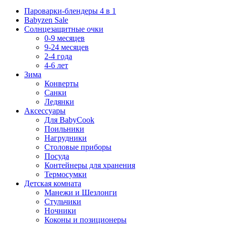
Пароварки-блендеры 4 в 1
Babyzen Sale
Солнцезащитные очки
0-9 месяцев
9-24 месяцев
2-4 года
4-6 лет
Зима
Конверты
Санки
Ледянки
Аксессуары
Для BabyCook
Поильники
Нагрудники
Столовые приборы
Посуда
Контейнеры для хранения
Термосумки
Детская комната
Манежи и Шезлонги
Стульчики
Ночники
Коконы и позиционеры