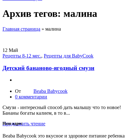
Архив тегов: малина
Главная страница
»
малина
12
Май
Рецепты 8-12 мес.
,
Рецепты для BabyCook
Детский бананово-ягодный смузи
От
Beaba Babycook
0
комментарии
Смузи - интересный способ дать малышу что то новое!
Бананы богаты калием, в то в...
Продолжить чтение
Наш адрес
Beaba Babycook это вкусное и здоровое питание ребенка