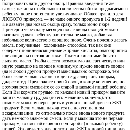
попробовать дать другой овощ. Правила введения те же
самые, начиная с небольшого количества объем предлагаемого
ребенку пюре постепенно увеличивают. Общее правило для
ЛЮБОГО прикорма — не чаще одного продукта в 1-2 недели!
Не давайте два новых овоща сразу, только моно-пюре.
Примерно через пару месяцев после ввода овощей можно
начинать давать ребенку растительное масло, добавляя
небольшое количество в овощное пюре. Очень полезно давать
масла, полученные «холодным» способом, так как они
содержат полиненасыщенные жирные кислоты, благоприятно
влияющие на состояние кожи. Такими кислотами богато
льняное масло. Чтобы свести возможную аллергическую или
иную реакцию на овощи к минимуму, нужно вводить овощи
(да и любой другой продукт) максимально осторожно, тем
более если малыш склонен к диатезу, аллергии, запорам,
диарее и т.д. Предложите новый овощ в конце кормления, по
возможности смешайте ее со старой знакомой пищей ребенку.
Если Вы кормите грудью, то каждый новый прикорм давайте
запить малышу грудью (по его желанию, конечно), это
поможет малышу переварить и усвоить новый для его ЖКТ
продукт. Если малыш находится на искусственном
вскармливании, то оптимально после ввода нового продукта
дать немного знакомой смеси. Если у малыша это не первый
прикорм, то смешайте овощ со «старой» (знакомой ребенку)
пищей. Это делается для подготовки ЖКТ к новой пищи, для