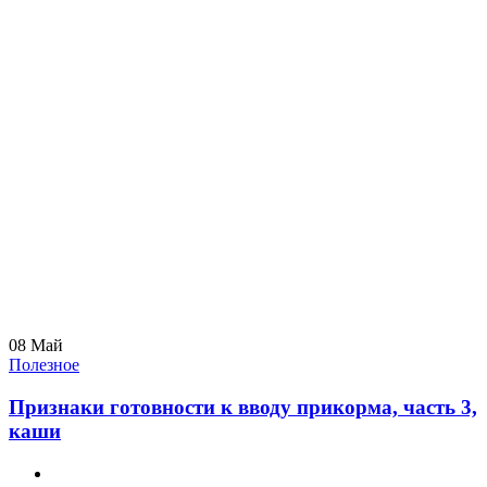
08
Май
Полезное
Признаки готовности к вводу прикорма, часть 3,
каши