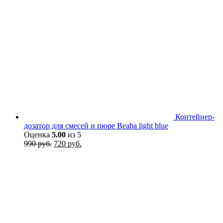
Контейнер-
дозатор для смесей и пюре Beaba light blue
Оценка
5.00
из 5
Первоначальная
Текущая
990
руб.
720
руб.
цена
цена:
составляла
720 руб..
990 руб..