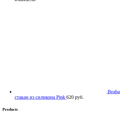
цена
цена:
составляла
1,990 руб..
4,500 руб..
Beaba
стакан из силикона Pink
620
руб.
Products