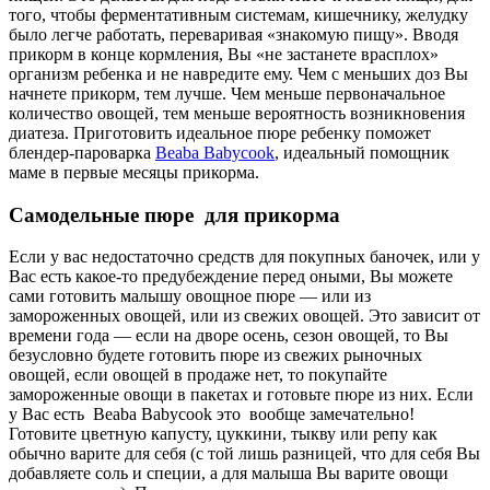
того, чтобы ферментативным системам, кишечнику, желудку
было легче работать, переваривая «знакомую пищу». Вводя
прикорм в конце кормления, Вы «не застанете врасплох»
организм ребенка и не навредите ему. Чем с меньших доз Вы
начнете прикорм, тем лучше. Чем меньше первоначальное
количество овощей, тем меньше вероятность возникновения
диатеза. Приготовить идеальное пюре ребенку поможет
блендер-пароварка
Beaba Babycook
, идеальный помощник
маме в первые месяцы прикорма.
Самодельные пюре для прикорма
Если у вас недостаточно средств для покупных баночек, или у
Вас есть какое-то предубеждение перед оными, Вы можете
сами готовить малышу овощное пюре — или из
замороженных овощей, или из свежих овощей. Это зависит от
времени года — если на дворе осень, сезон овощей, то Вы
безусловно будете готовить пюре из свежих рыночных
овощей, если овощей в продаже нет, то покупайте
замороженные овощи в пакетах и готовьте пюре из них. Если
у Вас есть Beaba Babycook это вообще замечательно!
Готовите цветную капусту, цуккини, тыкву или репу как
обычно варите для себя (с той лишь разницей, что для себя Вы
добавляете соль и специи, а для малыша Вы варите овощи