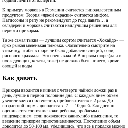
годами лечить от аллергии.
К примеру морковь в Германии считается гипоаллергенным
продуктом. Теория «яркой окраски» считается мифом.
Патиссоны и репу не рекомендуют до года давать… а
сельдерей и морковь считаются наилучшим решением для
первого прикорма.
Та же самая тыква — лучшим сортом считается «Хокайдо» —
ярко-рыжая маленькая тыковка. Обязательно смотрите на
этикетку, чтобы в пюре не было добавлено специй, соли,
рисового крахмала. Это очень важно! В первом пюре (да и в
последующих, кстати, тоже) не должно быть ничего, кроме
овощей и воды
Как давать
Прикорм вводится начиная с четверти чайной ложки раз в
день, лучше в первой половине дня. С каждым днем объем
увеличивается постепенно, приблизительно в 2 раза. До
возрастной нормы доводится за 7 — 10 дней. Ежедневно
оценивается состояние кожи ребенка, проблемы с
пищеварением, если появляются какие-либо изменения, то
введение прикорма приостанавливается. Постепенно объем
доводится до 50-100 мл, убедившись, что все в порядке можно