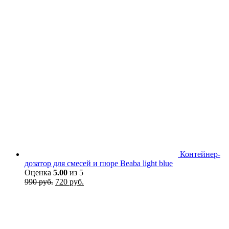
Контейнер-
дозатор для смесей и пюре Beaba light blue
Оценка
5.00
из 5
Первоначальная
Текущая
990
руб.
720
руб.
цена
цена:
составляла
720 руб..
990 руб..