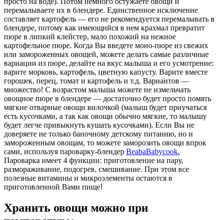
просто на воде). Потом немного остужаете овощи и
перемалываете их в блендере. Единственное исключение
составляет картофель — его не рекомендуется перемалывать в
блендере, потому как имеющийся в нем крахмал превратит
пюре в липкий клейстер, мало похожий на нежное
картофельное пюре. Когда Вы введете моно-пюре из свежих
или замороженных овощей, можете делать самые различные
вариации из пюре, делайте на вкус малыша и его усмотрение:
варите морковь, картофель, цветную капусту. Варите вместе
горошек, перец, томат и картофель и т.д. Вариантов —
множество! С возрастом малыша можете не измельчать
овощное пюре в блендере — достаточно будет просто помять
мягкие отварные овощи вилочкой (малыш будет приучаться
есть кусочками, а так как овощи обычно мягкие, то малышу
будет легче привыкнуть кушать кусочками). Если Вы не
доверяете не только баночному детскому питанию, но и
замороженным овощам, то можете заморозить овощи впрок
сами, используя пароварку-блендер
BeabaBabycook.
Пароварка имеет 4 функции: приготовление на пару,
размораживание, подогрев, смешивание. При этом все
полезные витамины и микроэлементы остаются в
приготовленной Вами пище!
Хранить овощи можно при