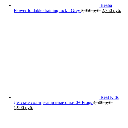
Beaba
Первоначаль
Тек
Flower foldable draining rack - Grey
3,050
руб.
2,750
руб.
цена
цен
составляла
2,7
3,050 руб..
Real Kids
Детские солнцезащитные очки 0+ Frogs
4,500
руб.
Первоначальная
Текущая
1,990
руб.
цена
цена:
составляла
1,990 руб..
4,500 руб..