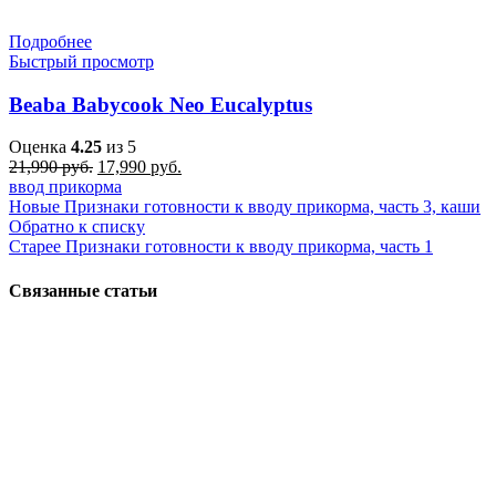
Подробнее
Быстрый просмотр
Beaba Babycook Neo Eucalyptus
Оценка
4.25
из 5
Первоначальная
Текущая
21,990
руб.
17,990
руб.
цена
цена:
ввод прикорма
составляла
17,990 руб..
Новые
Признаки готовности к вводу прикорма, часть 3, каши
21,990 руб..
Обратно к списку
Старее
Признаки готовности к вводу прикорма, часть 1
Связанные статьи