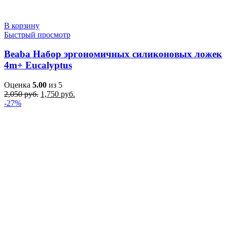
В корзину
Быстрый просмотр
Beaba Набор эргономичных силиконовых ложек
4m+ Eucalyptus
Оценка
5.00
из 5
Первоначальная
Текущая
2,050
руб.
1,750
руб.
цена
цена:
-27%
составляла
1,750 руб..
2,050 руб..