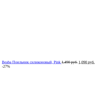
Первоначальная
Текущ
Beaba Поильник силиконовый, Pink
1,490
руб.
1,090
руб.
цена
цена:
-27%
составляла
1,090 р
1,490 руб..