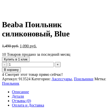
Beaba Поильник
силиконовый, Blue
Первоначальная
Текущая
1,490
руб.
1,090
руб.
цена
цена:
10
Товаров продано за последний месяц
составляла
1,090 руб..
1,490 руб..
Купить в 1 клик
Количество
товара
В корзину
Beaba
4
Смотрят этот товар прямо сейчас!
Поильник
Артикул:
913524
Категории:
Аксессуары
,
Поильники
Метка:
силиконовый,
Поильник
Blue
Описание
Детали
Отзывы (0)
Оплата и Доставка