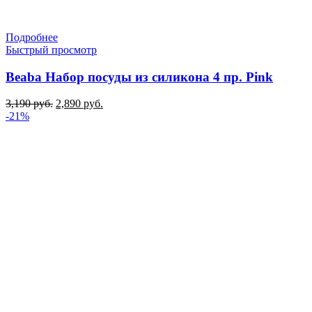
Подробнее
Быстрый просмотр
Beaba Набор посуды из силикона 4 пр. Pink
Первоначальная
Текущая
3,190
руб.
2,890
руб.
цена
цена:
-21%
составляла
2,890 руб..
3,190 руб..