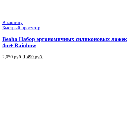
В корзину
Быстрый просмотр
Beaba Набор эргономичных силиконовых ложек
4m+ Rainbow
Первоначальная
Текущая
2,050
руб.
1,490
руб.
цена
цена:
составляла
1,490 руб..
2,050 руб..