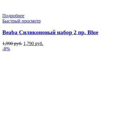
Подробнее
Быстрый просмотр
Beaba Силиконовый набор 2 пр. Blue
Первоначальная
Текущая
1,990
руб.
1,790
руб.
цена
цена:
-8%
составляла
1,790 руб..
1,990 руб..