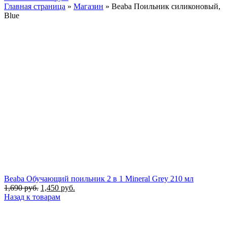
Главная страница
»
Магазин
»
Beaba Поильник силиконовый,
Blue
Beaba Обучающий поильник 2 в 1 Mineral Grey 210 мл
Первоначальная
Текущая
1,690
руб.
1,450
руб.
цена
цена:
Назад к товарам
составляла
1,450 руб..
1,690 руб..