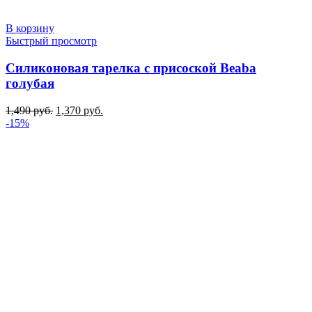
В корзину
Быстрый просмотр
Силиконовая тарелка с присоской Beaba
голубая
Первоначальная
Текущая
1,490
руб.
1,370
руб.
цена
цена:
-15%
составляла
1,370 руб..
1,490 руб..