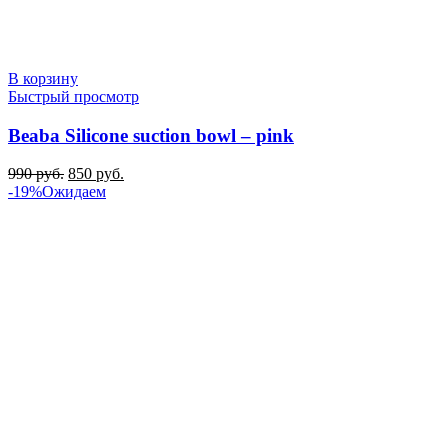
В корзину
Быстрый просмотр
Beaba Silicone suction bowl – pink
Первоначальная
Текущая
990
руб.
850
руб.
цена
цена:
-19%
Ожидаем
составляла
850 руб..
990 руб..