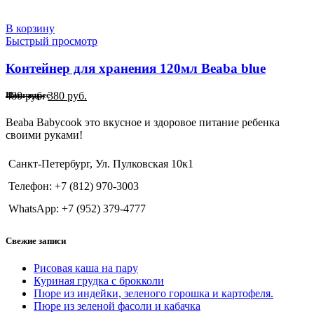
В корзину
Быстрый просмотр
Контейнер для хранения 120мл Beaba blue
Первоначальная
Текущая
480
руб.
380
руб.
Наш адрес
цена
цена:
составляла
380 руб..
Beaba Babycook это вкусное и здоровое питание ребенка
480 руб..
своими руками!
Санкт-Петербург, Ул. Пулковская 10к1
Телефон: +7 (812) 970-3003
WhatsApp: +7 (952) 379-4777
Свежие записи
Рисовая каша на пару
Куриная грудка с брокколи
Пюре из индейки, зеленого горошка и картофеля.
Пюре из зеленой фасоли и кабачка