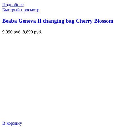
Подробнее
Быстрый просмотр
Beaba Geneva II changing bag Cherry Blossom
Первоначальная
Текущая
9,990
руб.
8,890
руб.
цена
цена:
составляла
8,890 руб..
9,990 руб..
В корзину