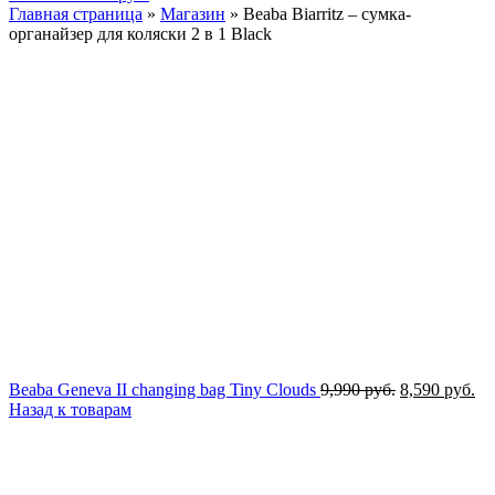
Главная страница
»
Магазин
»
Beaba Biarritz – сумка-
органайзер для коляски 2 в 1 Black
Первоначал
Те
Beaba Geneva II changing bag Tiny Clouds
9,990
руб.
8,590
руб.
цена
це
Назад к товарам
составляла
8,
9,990 руб..