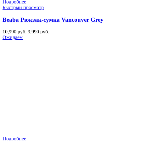
Подробнее
Быстрый просмотр
Beaba Рюкзак-сумка Vancouver Grey
Первоначальная
Текущая
10,990
руб.
9,990
руб.
цена
цена:
Ожидаем
составляла
9,990 руб..
10,990 руб..
Подробнее