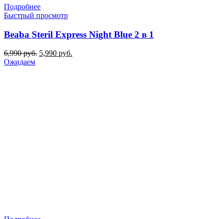
Подробнее
Быстрый просмотр
Beaba Steril Express Night Blue 2 в 1
Первоначальная
Текущая
6,990
руб.
5,990
руб.
цена
цена:
Ожидаем
составляла
5,990 руб..
6,990 руб..