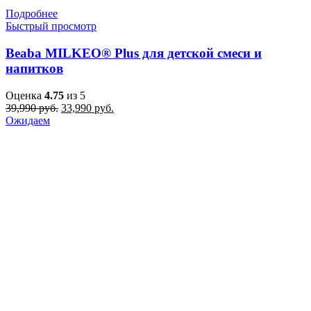
Подробнее
Быстрый просмотр
Beaba MILKEO® Plus для детской смеси и
напитков
Оценка
4.75
из 5
Первоначальная
Текущая
39,990
руб.
33,990
руб.
цена
цена:
Ожидаем
составляла
33,990 руб..
39,990 руб..