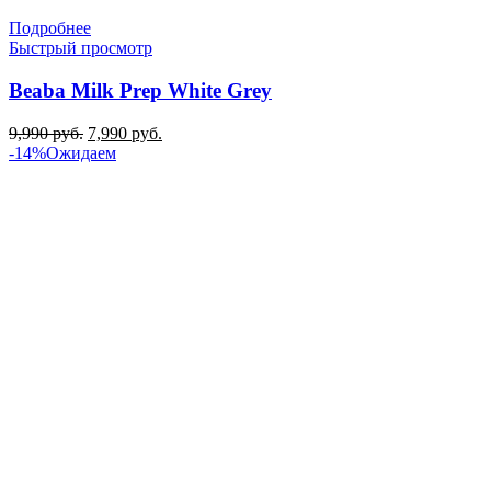
Подробнее
Быстрый просмотр
Beaba Milk Prep White Grey
Первоначальная
Текущая
9,990
руб.
7,990
руб.
цена
цена:
-14%
Ожидаем
составляла
7,990 руб..
9,990 руб..