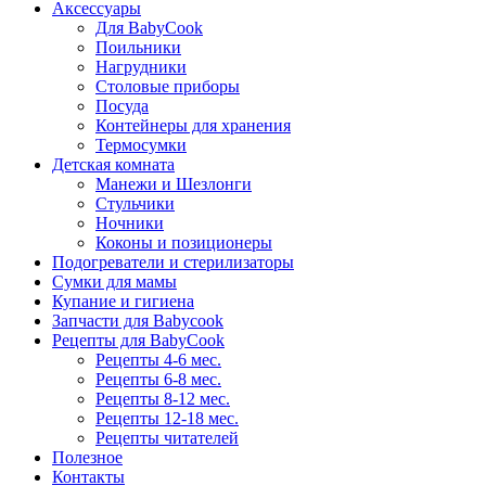
Аксессуары
Для BabyCook
Поильники
Нагрудники
Столовые приборы
Посуда
Контейнеры для хранения
Термосумки
Детская комната
Манежи и Шезлонги
Стульчики
Ночники
Коконы и позиционеры
Подогреватели и стерилизаторы
Сумки для мамы
Купание и гигиена
Запчасти для Babycook
Рецепты для BabyCook
Рецепты 4-6 мес.
Рецепты 6-8 мес.
Рецепты 8-12 мес.
Рецепты 12-18 мес.
Рецепты читателей
Полезное
Контакты