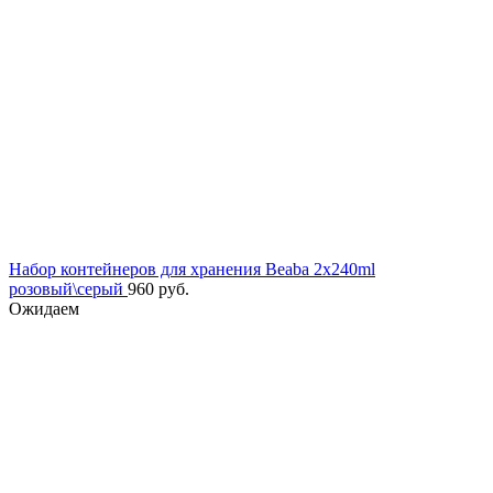
Набор контейнеров для хранения Beaba 2x240ml
розовый\серый
960
руб.
Ожидаем