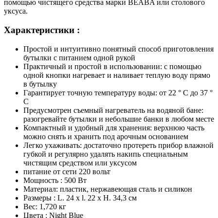
помощью чистящего средства марки BEABA или столового
уксуса.
Характеристики :
Простой и интуитивно понятный способ приготовления
бутылки с питанием одной рукой
Практичный и простой в использовании: с помощью
одной кнопки нагревает и наливает теплую воду прямо
в бутылку
Гарантирует точную температуру воды: от 22 ° C до 37 °
C
Предусмотрен съемный нагреватель на водяной бане:
разогревайте бутылки и небольшие банки в любом месте
Компактный и удобный для хранения: верхнюю часть
можно снять и хранить под арочным основанием
Легко ухаживать: достаточно протереть прибор влажной
губкой и регулярно удалять накипь специальным
чистящим средством или уксусом
питание от сети 220 вольт
Мощность : 500 Вт
Материал: пластик, нержавеющая сталь и силикон
Размеры : L. 24 x l. 22 x H. 34,3 см
Вес: 1,720 кг
Цвета : Night Blue