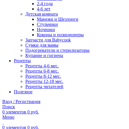
2-4 года
4-6 лет
Детская комната
Манежи и Шезлонги
Стульчики
Ночники
Коконы и позиционеры
Запчасти для Babycook
Сумки для мамы
Подогреватели и стерилизаторы
Купание и гигиена
Рецепты
Рецепты 4-6 мес.
Рецепты 6-8 мес.
Рецепты 8-12 мес.
Рецепты 12-18 мес.
Рецепты читателей
Полезное
Вход / Регистрация
Поиск
0
элементов
0
руб.
Меню
0
элементов
0
руб.