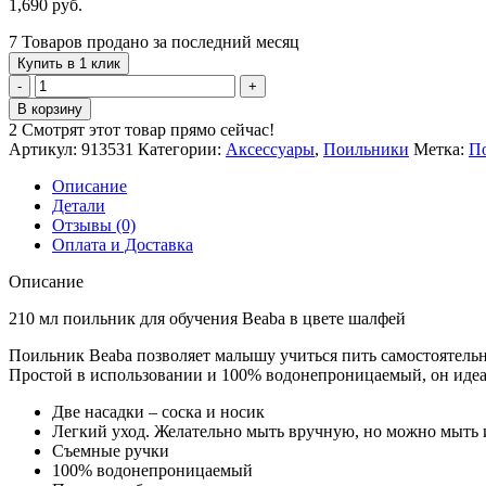
1,690
руб.
7
Товаров продано за последний месяц
Купить в 1 клик
Количество
товара
В корзину
Beaba
2
Смотрят этот товар прямо сейчас!
Обучающий
Артикул:
913531
Категории:
Аксессуары
,
Поильники
Метка:
П
поильник
2
Описание
в
Детали
1
Отзывы (0)
Sage
Оплата и Доставка
Green
210
Описание
мл
210 мл поильник для обучения Beaba в цвете шалфей
Поильник Beaba позволяет малышу учиться пить самостоятельно
Простой в использовании и 100% водонепроницаемый, он идеал
Две насадки – соска и носик
Легкий уход. Желательно мыть вручную, но можно мыть
Съемные ручки
100% водонепроницаемый