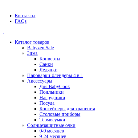
Официальный дилер BEABA! ООО "СТАТУС"
Контакты
FAQs
Каталог товаров
Babyzen Sale
Зима
Конверты
Санки
Ледянки
Пароварки-блендеры 4 в 1
Аксессуары
Для BabyCook
Поильники
Нагрудники
Посуда
Контейнеры для хранения
Столовые приборы
Термосумки
Солнцезащитные очки
0-9 месяцев
9-24 месяцев