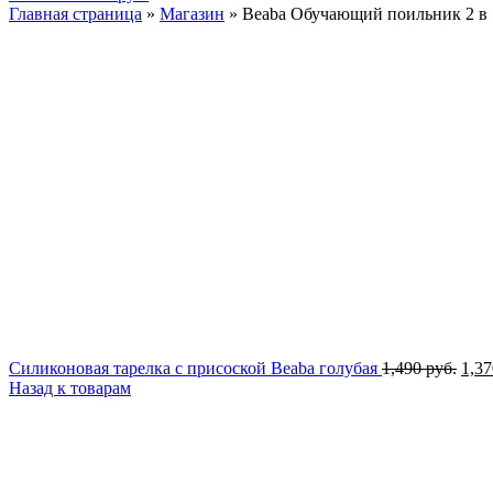
Главная страница
»
Магазин
»
Beaba Обучающий поильник 2 в 1
Пер
Силиконовая тарелка с присоской Beaba голубая
1,490
руб.
1,3
цен
Назад к товарам
сост
1,49