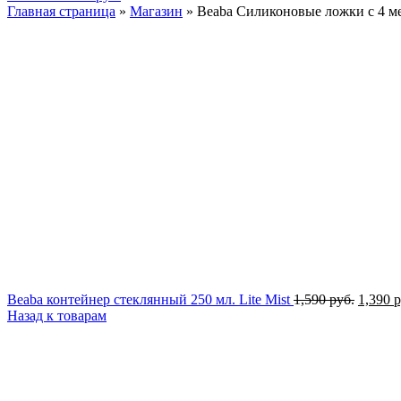
Главная страница
»
Магазин
»
Beaba Силиконовые ложки с 4 ме
Первон
Beaba контейнер стеклянный 250 мл. Lite Mist
1,590
руб.
1,390
р
цена
Назад к товарам
состав
1,590 р