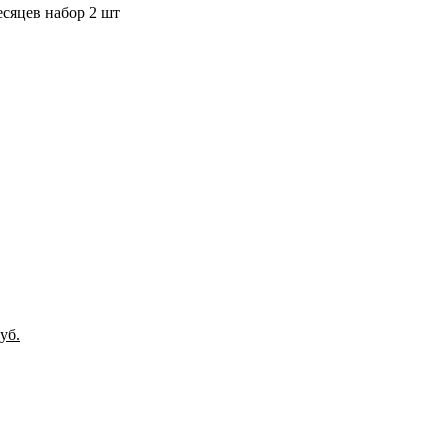
сяцев набор 2 шт
ачальная
Текущая
уб.
цена:
ляла
1,390 руб..
уб..