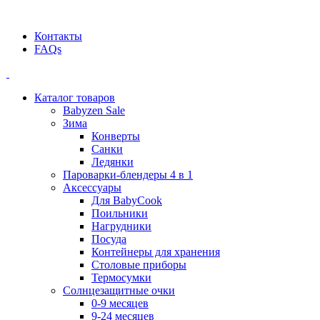
Официальный дилер BEABA! ООО "СТАТУС"
Контакты
FAQs
Каталог товаров
Babyzen Sale
Зима
Конверты
Санки
Ледянки
Пароварки-блендеры 4 в 1
Аксессуары
Для BabyCook
Поильники
Нагрудники
Посуда
Контейнеры для хранения
Столовые приборы
Термосумки
Солнцезащитные очки
0-9 месяцев
9-24 месяцев