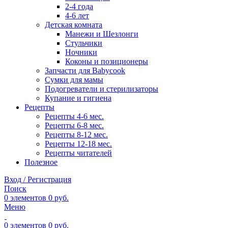
2-4 года
4-6 лет
Детская комната
Манежи и Шезлонги
Стульчики
Ночники
Коконы и позиционеры
Запчасти для Babycook
Сумки для мамы
Подогреватели и стерилизаторы
Купание и гигиена
Рецепты
Рецепты 4-6 мес.
Рецепты 6-8 мес.
Рецепты 8-12 мес.
Рецепты 12-18 мес.
Рецепты читателей
Полезное
Вход / Регистрация
Поиск
0
элементов
0
руб.
Меню
0
элементов
0
руб.