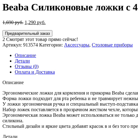
Beaba Силиконовые ложки с 4
Первоначальная
Текущая
1,690
руб.
1,290
руб.
цена
цена:
составляла
1,290 руб..
Предварительный заказ
1,690 руб..
2
Смотрят этот товар прямо сейчас!
Артикул:
913574
Категории:
Аксессуары
,
Столовые приборы
Описание
Детали
Отзывы (0)
Оплата и Доставка
Описание
Эргономические ложки для кормления и прикорма Beaba сделаны
Форма ложки подходит для рта ребенка и не травмирует нежны
У ложки эргономичная ручка и специальный выступ-подставка 
Набор ложек поставляется в прозрачном жестком чехле, который
Эргономическая ложка Beaba может использоваться не только д
силикона.
Стильный дизайн и яркие цвета добавят красок в и без того п
Детали