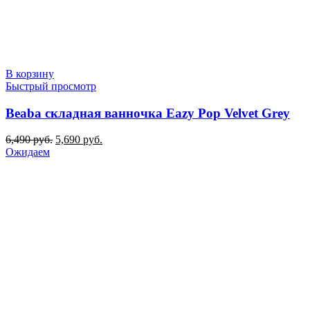
В корзину
Быстрый просмотр
Beaba складная ванночка Eazy Pop Velvet Grey
Первоначальная
Текущая
6,490
руб.
5,690
руб.
цена
цена:
Ожидаем
составляла
5,690 руб..
6,490 руб..