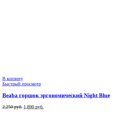
В корзину
Быстрый просмотр
Beaba горшок эргономический Night Blue
Первоначальная
Текущая
2,250
руб.
1,890
руб.
цена
цена:
составляла
1,890 руб..
2,250 руб..