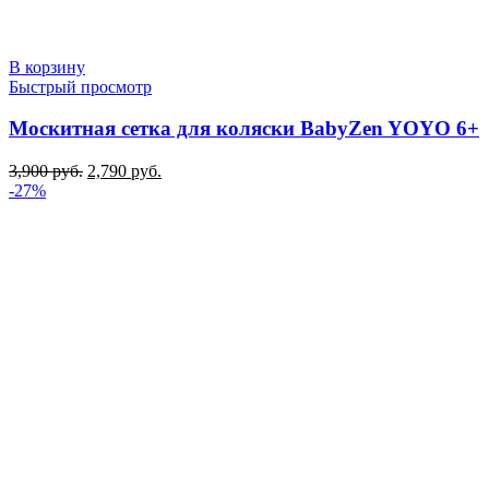
В корзину
Быстрый просмотр
Москитная сетка для коляски BabyZen YOYO 6+
Первоначальная
Текущая
3,900
руб.
2,790
руб.
цена
цена:
-27%
составляла
2,790 руб..
3,900 руб..