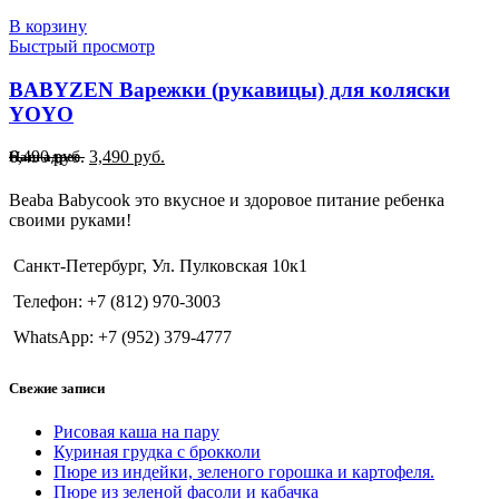
В корзину
Быстрый просмотр
BABYZEN Варежки (рукавицы) для коляски
YOYO
Первоначальная
Текущая
6,490
руб.
3,490
руб.
Наш адрес
цена
цена:
составляла
3,490 руб..
Beaba Babycook это вкусное и здоровое питание ребенка
6,490 руб..
своими руками!
Санкт-Петербург, Ул. Пулковская 10к1
Телефон: +7 (812) 970-3003
WhatsApp: +7 (952) 379-4777
Свежие записи
Рисовая каша на пару
Куриная грудка с брокколи
Пюре из индейки, зеленого горошка и картофеля.
Пюре из зеленой фасоли и кабачка