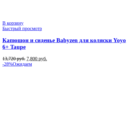
В корзину
Быстрый просмотр
Капюшон и сиденье Babyzen для коляски Yoyo
6+ Taupe
Первоначальная
Текущая
13,720
руб.
7,800
руб.
цена
цена:
-28%
Ожидаем
составляла
7,800 руб..
13,720 руб..