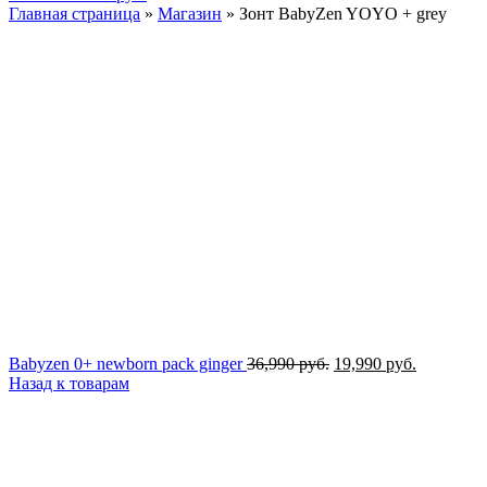
Главная страница
»
Магазин
»
Зонт BabyZen YOYO + grey
Первоначальная
Текущая
Babyzen 0+ newborn pack ginger
36,990
руб.
19,990
руб.
цена
цена:
Назад к товарам
составляла
19,990 ру
36,990 руб..