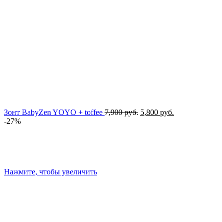
Первоначальная
Текущая
Зонт BabyZen YOYO + toffee
7,900
руб.
5,800
руб.
цена
цена:
-27%
составляла
5,800 руб..
7,900 руб..
Нажмите, чтобы увеличить