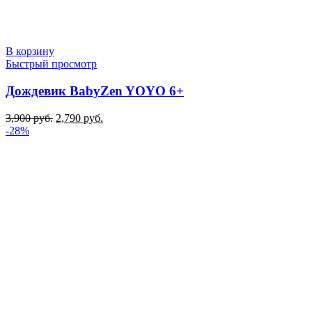
В корзину
Быстрый просмотр
Дождевик BabyZen YOYO 6+
Первоначальная
Текущая
3,900
руб.
2,790
руб.
цена
цена:
-28%
составляла
2,790 руб..
3,900 руб..