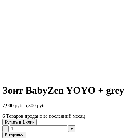
Зонт BabyZen YOYO + grey
Первоначальная
Текущая
7,900
руб.
5,800
руб.
цена
цена:
6
Товаров продано за последний месяц
составляла
5,800 руб..
7,900 руб..
Купить в 1 клик
Количество
товара
В корзину