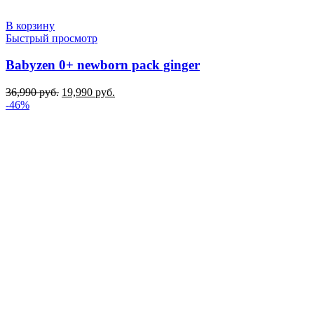
В корзину
Быстрый просмотр
Babyzen 0+ newborn pack ginger
Первоначальная
Текущая
36,990
руб.
19,990
руб.
цена
цена:
-46%
составляла
19,990 руб..
36,990 руб..