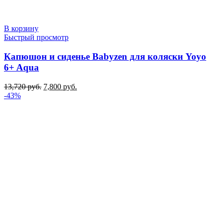
В корзину
Быстрый просмотр
Капюшон и сиденье Babyzen для коляски Yoyo
6+ Aqua
Первоначальная
Текущая
13,720
руб.
7,800
руб.
цена
цена:
-43%
составляла
7,800 руб..
13,720 руб..