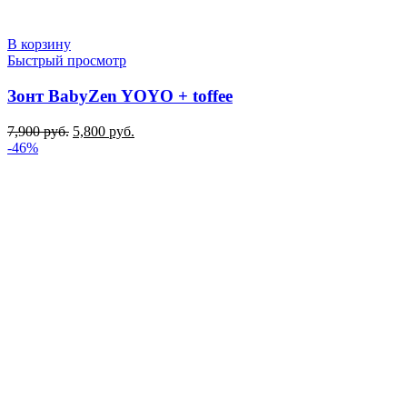
В корзину
Быстрый просмотр
Зонт BabyZen YOYO + toffee
Первоначальная
Текущая
7,900
руб.
5,800
руб.
цена
цена:
-46%
составляла
5,800 руб..
7,900 руб..