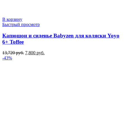
В корзину
Быстрый просмотр
Капюшон и сиденье Babyzen для коляски Yoyo
6+ Toffee
Первоначальная
Текущая
13,720
руб.
7,800
руб.
цена
цена:
-43%
составляла
7,800 руб..
13,720 руб..