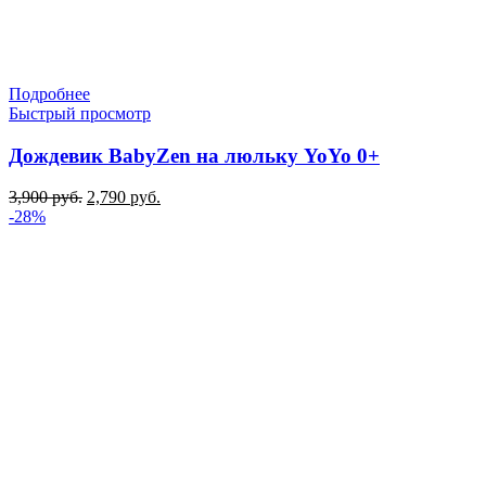
Подробнее
Быстрый просмотр
Дождевик BabyZen на люльку YoYo 0+
Первоначальная
Текущая
3,900
руб.
2,790
руб.
цена
цена:
-28%
составляла
2,790 руб..
3,900 руб..