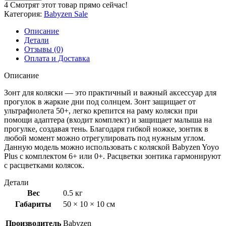
Зонт
4
Смотрят этот товар прямо сейчас!
BabyZen
Категория:
Babyzen Sale
YOYO
+
Описание
grey
Детали
Отзывы (0)
Оплата и Доставка
Описание
Зонт для коляски — это практичный и важный аксессуар для
прогулок в жаркие дни под солнцем. Зонт защищает от
ультрафиолета 50+, легко крепится на раму коляски при
помощи адаптера (входит комплект) и защищает малыша на
прогулке, создавая тень. Благодаря гибкой ножке, зонтик в
любой момент можно отрегулировать под нужным углом.
Данную модель можно использовать с коляской Babyzen Yoyo
Plus с комплектом 6+ или 0+. Расцветки зонтика гармонируют
с расцветками колясок.
Детали
Вес
0.5 кг
Габариты
50 × 10 × 10 см
Производитель
Babyzen