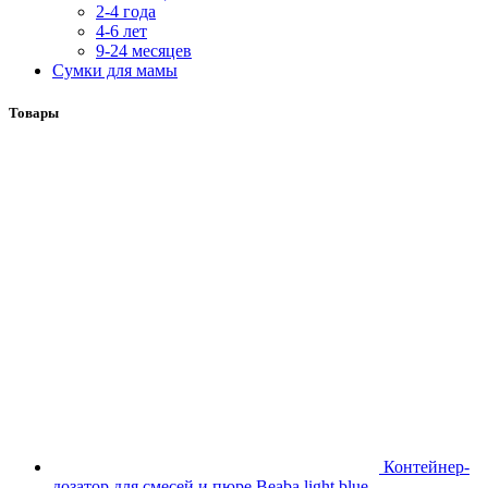
2-4 года
4-6 лет
9-24 месяцев
Сумки для мамы
Товары
Контейнер-
дозатор для смесей и пюре Beaba light blue