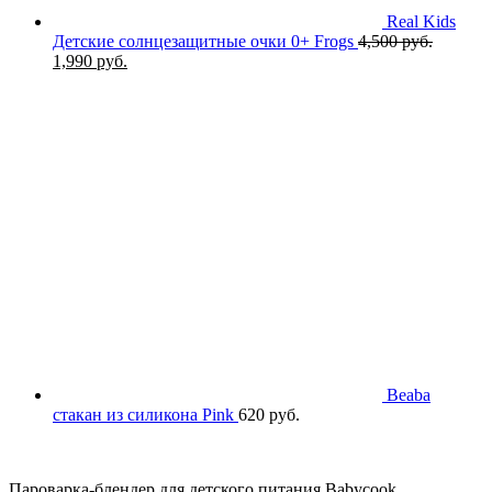
Real Kids
Детские солнцезащитные очки 0+ Frogs
4,500
руб.
Первоначальная
Текущая
1,990
руб.
цена
цена:
составляла
1,990 руб..
4,500 руб..
Beaba
стакан из силикона Pink
620
руб.
Пароварка-блендер для детского питания Babycook