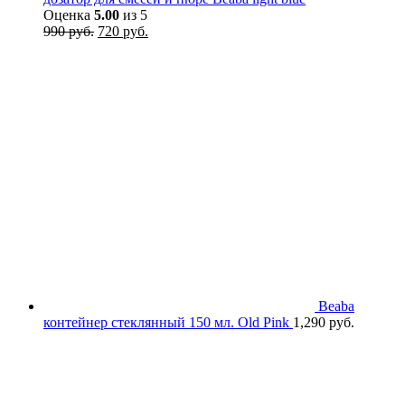
Оценка
5.00
из 5
Первоначальная
Текущая
990
руб.
720
руб.
цена
цена:
составляла
720 руб..
990 руб..
Beaba
контейнер стеклянный 150 мл. Old Pink
1,290
руб.