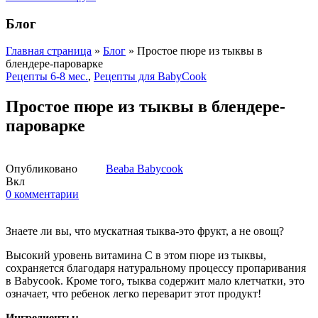
Блог
Главная страница
»
Блог
»
Простое пюре из тыквы в
блендере-пароварке
Рецепты 6-8 мес.
,
Рецепты для BabyCook
Простое пюре из тыквы в блендере-
пароварке
Опубликовано
Beaba Babycook
Вкл
0
комментарии
Знаете ли вы, что мускатная тыква-это фрукт, а не овощ?
Высокий уровень витамина С в этом пюре из тыквы,
сохраняется благодаря натуральному процессу пропаривания
в Babycook. Кроме того, тыква содержит мало клетчатки, это
означает, что ребенок легко переварит этот продукт!
Ингредиенты: