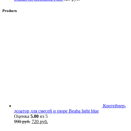
Products
Контейнер-
дозатор для смесей и пюре Beaba light blue
Оценка
5.00
из 5
Первоначальная
Текущая
990
руб.
720
руб.
цена
цена: