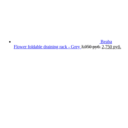
Beaba
Первоначаль
Тек
Flower foldable draining rack - Grey
3,050
руб.
2,750
руб.
цена
цен
составляла
2,7
3,050 руб..