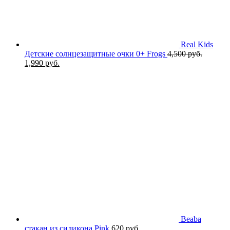
Real Kids
Детские солнцезащитные очки 0+ Frogs
4,500
руб.
Первоначальная
Текущая
1,990
руб.
цена
цена:
составляла
1,990 руб..
4,500 руб..
Beaba
стакан из силикона Pink
620
руб.