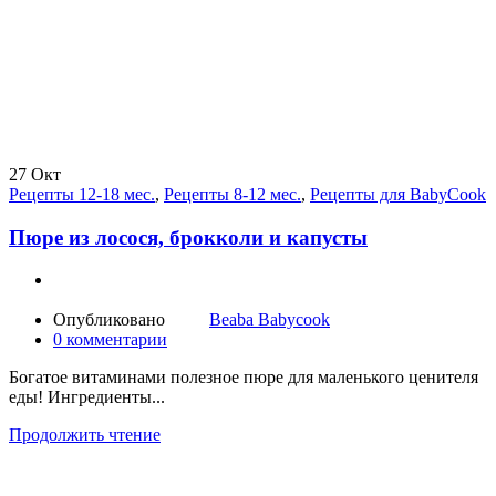
27
Окт
Рецепты 12-18 мес.
,
Рецепты 8-12 мес.
,
Рецепты для BabyCook
Пюре из лосося, брокколи и капусты
Опубликовано
Beaba Babycook
0
комментарии
Богатое витаминами полезное пюре для маленького ценителя
еды! Ингредиенты...
Продолжить чтение