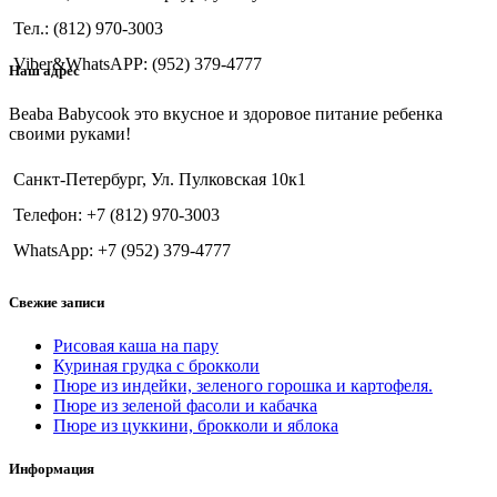
Тел.: (812) 970-3003
Viber&WhatsAPP: (952) 379-4777
Наш адрес
Beaba Babycook это вкусное и здоровое питание ребенка
своими руками!
Санкт-Петербург, Ул. Пулковская 10к1
Телефон: +7 (812) 970-3003
WhatsApp: +7 (952) 379-4777
Свежие записи
Рисовая каша на пару
Куриная грудка с брокколи
Пюре из индейки, зеленого горошка и картофеля.
Пюре из зеленой фасоли и кабачка
Пюре из цуккини, брокколи и яблока
Информация