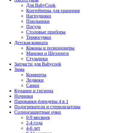
Для BabyCook
Контейнеры для хранения
Нагрудники
Поильники
Посуда
Столовые приборы
Термосумки
Детская комната
Коконы и позиционеры
Манежи и Шезлонги
Стульчики
Запчасти для Babycook
Зима
Конверты
Ледянки
Санки
Купание и гигиена
Ночники
Пароварки-блендеры 4 в 1
Подогреватели и стерилизаторы
Солнцезащитные очки
0-9 месяцев
2-4 года
4-6 лет