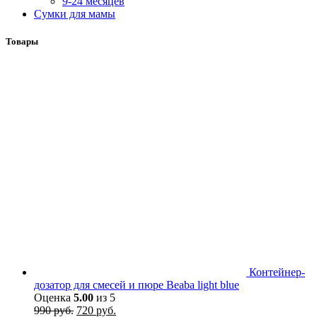
9-24 месяцев
Сумки для мамы
Товары
Контейнер-
дозатор для смесей и пюре Beaba light blue
Оценка
5.00
из 5
Первоначальная
Текущая
990
руб.
720
руб.