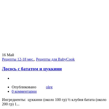
16
Май
Рецепты 12-18 мес.
,
Рецепты для BabyCook
Лосось с бататом и цуккини
Опубликовано
oleg
0
комментарии
Ингредиенты: цуккини (около 100 гр) ½ клубня батата (около
200 гр) 1...