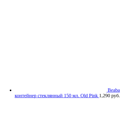
цена
цена:
составляла
720 руб..
990 руб..
Beaba
контейнер стеклянный 150 мл. Old Pink
1,290
руб.