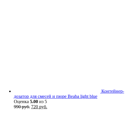
Контейнер-
дозатор для смесей и пюре Beaba light blue
Оценка
5.00
из 5
Первоначальная
Текущая
990
руб.
720
руб.
цена
цена:
составляла
720 руб..
990 руб..