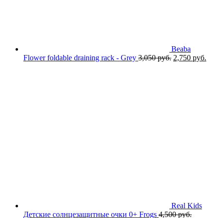
Beaba
Первоначаль
Тек
Flower foldable draining rack - Grey
3,050
руб.
2,750
руб.
цена
цен
составляла
2,7
3,050 руб..
Real Kids
Детские солнцезащитные очки 0+ Frogs
4,500
руб.