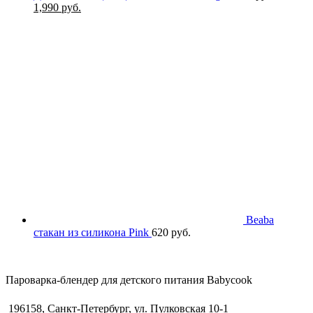
Первоначальная
Текущая
1,990
руб.
цена
цена:
составляла
1,990 руб..
4,500 руб..
Beaba
стакан из силикона Pink
620
руб.
Пароварка-блендер для детского питания Babycook
196158, Санкт-Петербург, ул. Пулковская 10-1