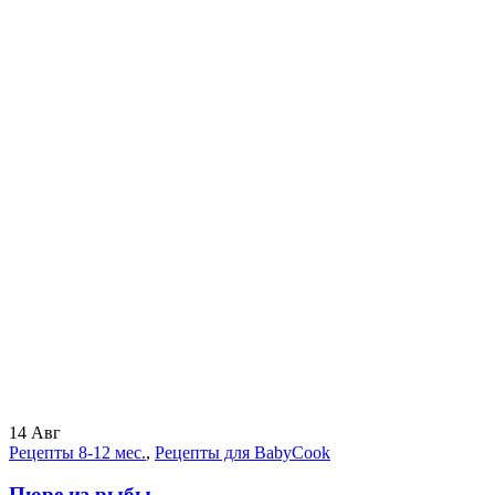
14
Авг
Рецепты 8-12 мес.
,
Рецепты для BabyCook
Пюре из рыбы