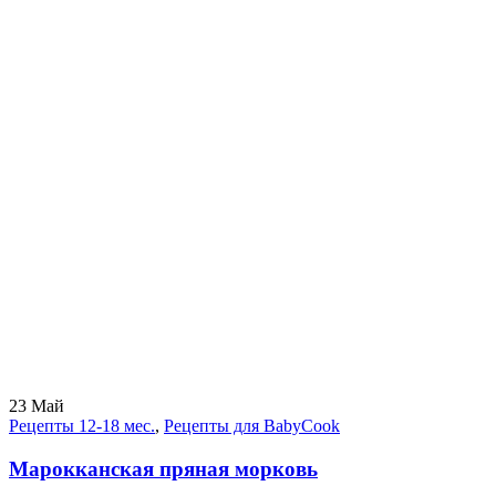
23
Май
Рецепты 12-18 мес.
,
Рецепты для BabyCook
Марокканская пряная морковь