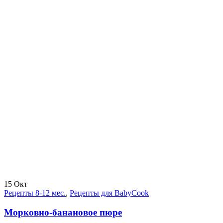
15
Окт
Рецепты 8-12 мес.
,
Рецепты для BabyCook
Морковно-банановое пюре