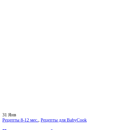
31
Янв
Рецепты 8-12 мес.
,
Рецепты для BabyCook