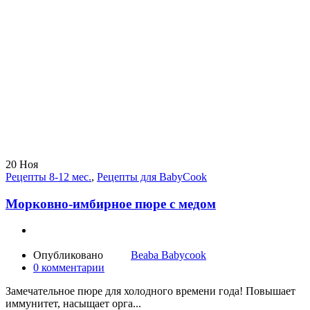
20
Ноя
Рецепты 8-12 мес.
,
Рецепты для BabyCook
Морковно-имбирное пюре с медом
Опубликовано
Beaba Babycook
0
комментарии
Замечательное пюре для холодного времени года! Повышает
иммунитет, насыщает орга...