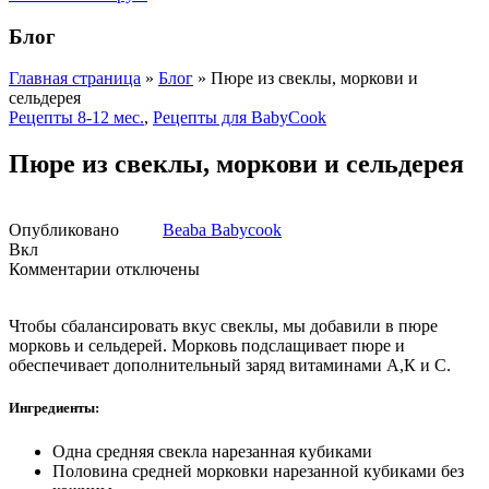
Блог
Главная страница
»
Блог
»
Пюре из свеклы, моркови и
сельдерея
Рецепты 8-12 мес.
,
Рецепты для BabyCook
Пюре из свеклы, моркови и сельдерея
Опубликовано
Beaba Babycook
Вкл
к
Комментарии
отключены
записи
Пюре
Чтобы сбалансировать вкус свеклы, мы добавили в пюре
из
морковь и сельдерей. Морковь подслащивает пюре и
свеклы,
обеспечивает дополнительный заряд витаминами А,К и С.
моркови
и
сельдерея
Ингредиенты:
Одна средняя свекла нарезанная кубиками
Половина средней морковки нарезанной кубиками без