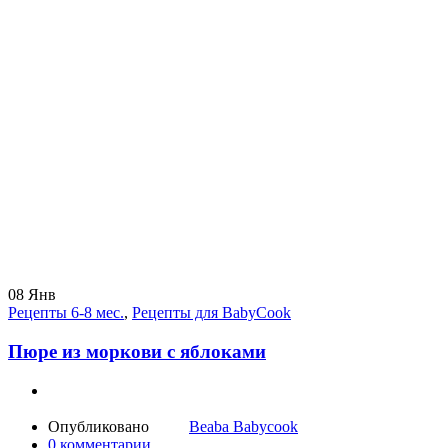
08
Янв
Рецепты 6-8 мес.
,
Рецепты для BabyCook
Пюре из моркови с яблоками
Опубликовано
Beaba Babycook
0
комментарии