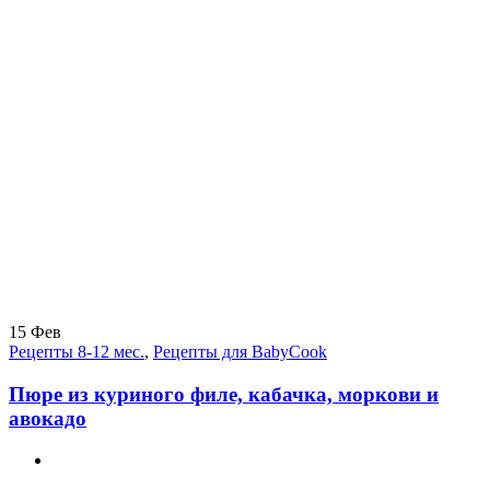
15
Фев
Рецепты 8-12 мес.
,
Рецепты для BabyCook
Пюре из куриного филе, кабачка, моркови и
авокадо