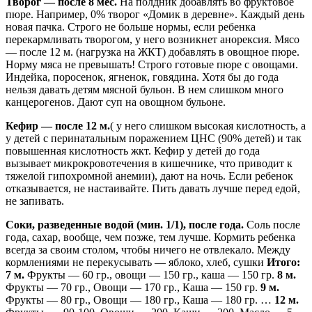
Творог — после 8 мес.
На полдник добавлять во фруктовое
пюре. Например, 0% творог «Домик в деревне». Каждый день
новая пачка. Строго не больше нормы, если ребенка
перекармливать творогом, у него возникнет анорексия. Мясо
— после 12 м. (нагрузка на ЖКТ) добавлять в овощное пюре.
Норму мяса не превышать! Строго готовые пюре с овощами.
Индейка, поросенок, ягненок, говядина. Хотя бы до года
нельзя давать детям мясной бульон. В нем слишком много
канцерогенов. Дают суп на овощном бульоне.
Кефир — после 12 м.
( у него слишком высокая кислотность, а
у детей с перинатальным поражением ЦНС (90% детей) и так
повышенная кислотность жкт. Кефир у детей до года
вызывает микрокровотечения в кишечнике, что приводит к
тяжелой гипохромной анемии), дают на ночь. Если ребенок
отказывается, не настаивайте. Пить давать лучше перед едой,
не запивать.
Соки, разведенные водой (мин. 1/1), после года.
Соль после
года, сахар, вообще, чем позже, тем лучше. Кормить ребенка
всегда за своим столом, чтобы ничего не отвлекало. Между
кормлениями не перекусывать — яблоко, хлеб, сушки
Итого:
7 м.
Фрукты — 60 гр., овощи — 150 гр., каша — 150 гр.
8 м.
Фрукты — 70 гр., Овощи — 170 гр., Каша — 150 гр.
9 м.
Фрукты — 80 гр., Овощи — 180 гр., Каша — 180 гр. …
12 м.