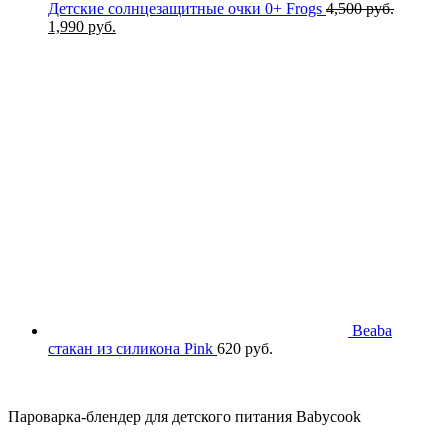
Детские солнцезащитные очки 0+ Frogs
4,500
руб.
Первоначальная
Текущая
1,990
руб.
цена
цена:
составляла
1,990 руб..
4,500 руб..
Beaba
стакан из силикона Pink
620
руб.
Пароварка-блендер для детского питания Babycook