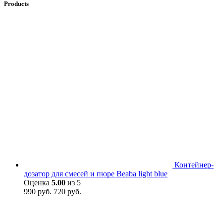
Products
Контейнер-
дозатор для смесей и пюре Beaba light blue
Оценка
5.00
из 5
Первоначальная
Текущая
990
руб.
720
руб.
цена
цена:
составляла
720 руб..
990 руб..