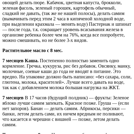
овощей делать пюре. Кабачок, цветная капуста, брокколи,
зеленая фасоль, зеленый горошек, картофель обычный,
сладкий не давать, (так же не нашей полосы), делать самим
(вымачивать перед этим 2 часа в кипяченой холодной воде,
при выделении крахмала — менять воду) Пастернак и шпинат
— после года, т.к. сокращает уровень всасывания железа в
организме ребенка более чем на 76%, когда все попробуете,
можно смешивать, но не более 3-х видов.
Растительное масло с 8 мес.
7 месяцев
Каша.
Постепенно полностью заменить одно
кормление. Гречка, кукуруза, рис без добавок. Овсянку, манку,
молочные, соевые каши до года не вводят в питание. Это
вредно. На упаковке должно быть написано: «без сахара, соли,
глютена, молока, красителей». Лучше всего давать на воде,
так как с добавлением молока большая нагрузка на ЖКТ.
7 месяцев
В 17 часов (будущий полдник) — фрукты: Зеленое
яблоко лучше самим запекать. Красное позже. Груша — (если
нет запоров). Банан — делать самим. Абрикосы, персики —
банки, летом делать сами, их ничем вредным не поливают,
что касается и черешни с вишней — позже, летом делать
самим.