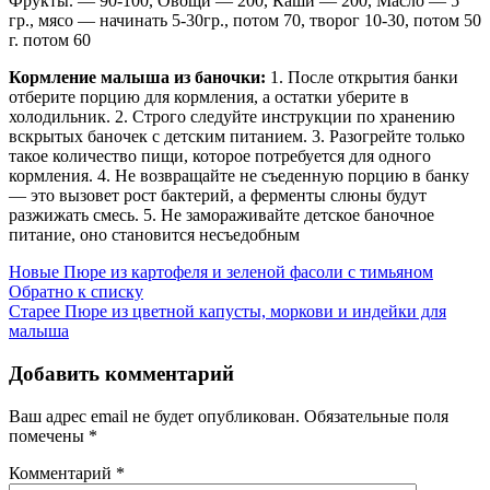
Фрукты. — 90-100, Овощи — 200, Каши — 200, Масло — 5
гр., мясо — начинать 5-30гр., потом 70, творог 10-30, потом 50
г. потом 60
Кормление малыша из баночки:
1. После открытия банки
отберите порцию для кормления, а остатки уберите в
холодильник. 2. Строго следуйте инструкции по хранению
вскрытых баночек с детским питанием. 3. Разогрейте только
такое количество пищи, которое потребуется для одного
кормления. 4. Не возвращайте не съеденную порцию в банку
— это вызовет рост бактерий, а ферменты слюны будут
разжижать смесь. 5. Не замораживайте детское баночное
питание, оно становится несъедобным
Новые
Пюре из картофеля и зеленой фасоли с тимьяном
Обратно к списку
Старее
Пюре из цветной капусты, моркови и индейки для
малыша
Добавить комментарий
Ваш адрес email не будет опубликован.
Обязательные поля
помечены
*
Комментарий
*