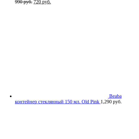
Первоначальная
Текущая
990
руб.
720
руб.
цена
цена:
составляла
720 руб..
990 руб..
Beaba
контейнер стеклянный 150 мл. Old Pink
1,290
руб.