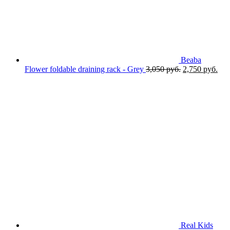
Beaba
Первоначаль
Тек
Flower foldable draining rack - Grey
3,050
руб.
2,750
руб.
цена
цен
составляла
2,7
3,050 руб..
Real Kids