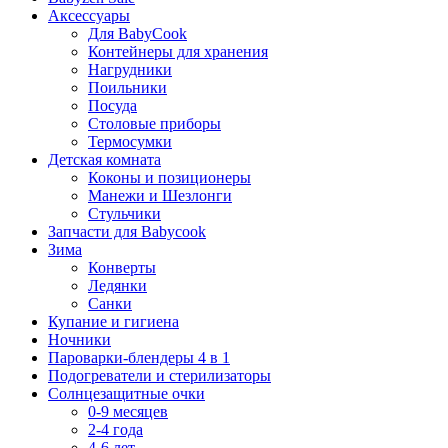
Аксессуары
Для BabyCook
Контейнеры для хранения
Нагрудники
Поильники
Посуда
Столовые приборы
Термосумки
Детская комната
Коконы и позиционеры
Манежи и Шезлонги
Стульчики
Запчасти для Babycook
Зима
Конверты
Ледянки
Санки
Купание и гигиена
Ночники
Пароварки-блендеры 4 в 1
Подогреватели и стерилизаторы
Солнцезащитные очки
0-9 месяцев
2-4 года
4-6 лет