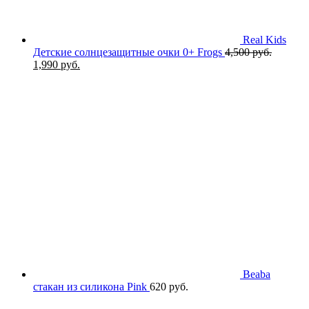
Real Kids
Детские солнцезащитные очки 0+ Frogs
4,500
руб.
Первоначальная
Текущая
1,990
руб.
цена
цена:
составляла
1,990 руб..
4,500 руб..
Beaba
стакан из силикона Pink
620
руб.