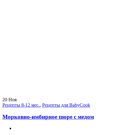
20
Ноя
Рецепты 8-12 мес.
,
Рецепты для BabyCook
Морковно-имбирное пюре с медом