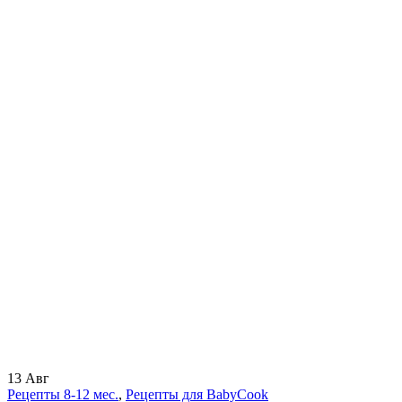
13
Авг
Рецепты 8-12 мес.
,
Рецепты для BabyCook