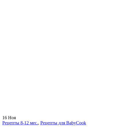
16
Ноя
Рецепты 8-12 мес.
,
Рецепты для BabyCook