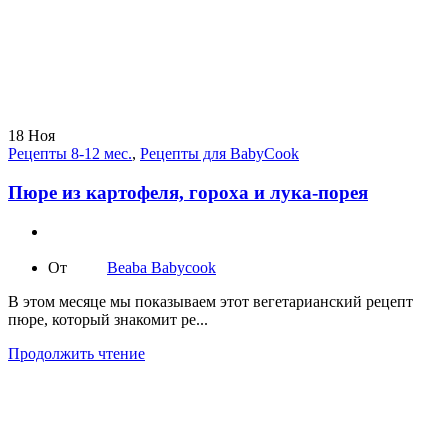
18
Ноя
Рецепты 8-12 мес.
,
Рецепты для BabyCook
Пюре из картофеля, гороха и лука-порея
От
Beaba Babycook
В этом месяце мы показываем этот вегетарианский рецепт
пюре, который знакомит ре...
Продолжить чтение