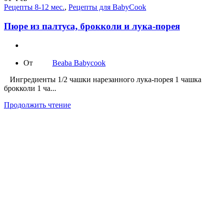
Рецепты 8-12 мес.
,
Рецепты для BabyCook
Пюре из палтуса, брокколи и лука-порея
От
Beaba Babycook
Ингредиенты 1/2 чашки нарезанного лука-порея 1 чашка
брокколи 1 ча...
Продолжить чтение