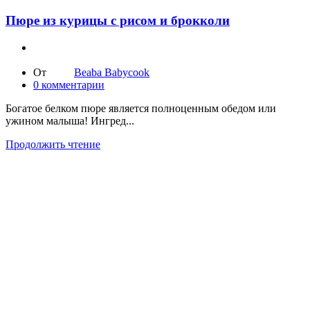
Пюре из курицы с рисом и брокколи
От
Beaba Babycook
0
комментарии
Богатое белком пюре является полноценным обедом или
ужином малыша! Ингред...
Продолжить чтение